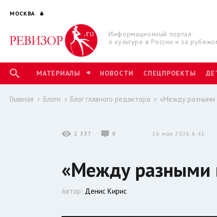
МОСКВА
Информационный портал
о культуре в России и за рубежо
МАТЕРИАЛЫ
НОВОСТИ
СПЕЦПРОЕКТЫ
ДЕ
Главная
Блоги
Блог главного редактора
«Между разными
2 337
0
16 мая 2026 6:41
«Между разными
Автор:
Денис Кирис