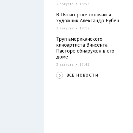
3 августа
18:56
В Пятигорске скончался
художник Александр Рубец
3 августа
18:12
е
Труп американского
о
киноартиста Винсента
,
Пасторе обнаружен в его
доме
3 августа
17:42
ё
ВСЕ НОВОСТИ
т
е