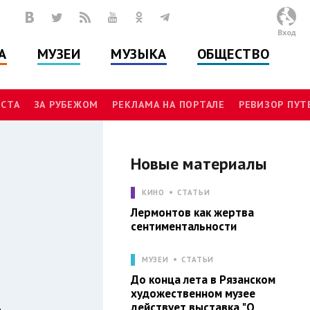
Вход
А
МУЗЕИ
МУЗЫКА
ОБЩЕСТВО
СТА
ЗА РУБЕЖОМ
РЕКЛАМА НА ПОРТАЛЕ
РЕВИЗОР ПУ
Новые материалы
А
КИНО
СТАТЬИ
Лермонтов как жертва
сентиментальности
МУЗЕИ
СТАТЬИ
До конца лета в Рязанском
художественном музее
действует выставка "О