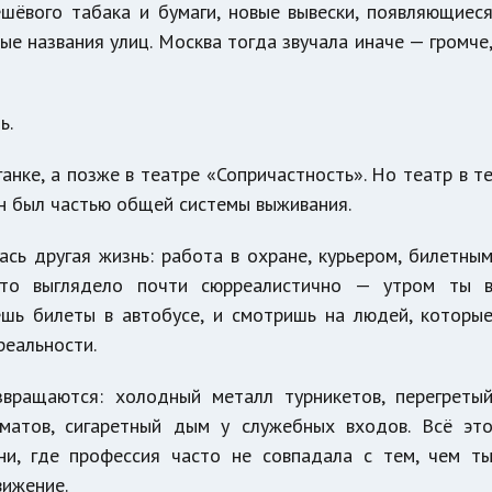
ешёвого табака и бумаги, новые вывески, появляющиес
ые названия улиц. Москва тогда звучала иначе — громче
ь.
ганке, а позже в театре «Сопричастность». Но театр в т
н был частью общей системы выживания.
сь другая жизнь: работа в охране, курьером, билетны
это выглядело почти сюрреалистично — утром ты 
ешь билеты в автобусе, и смотришь на людей, которы
реальности.
звращаются: холодный металл турникетов, перегреты
матов, сигаретный дым у служебных входов. Всё эт
и, где профессия часто не совпадала с тем, чем т
вижение.