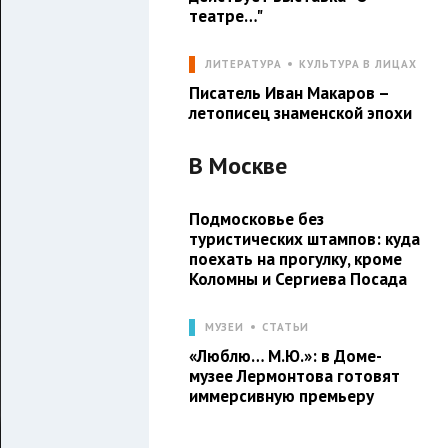
театре…"
ЛИТЕРАТУРА
КУЛЬТУРА В ЛИЦАХ
Писатель Иван Макаров –
летописец знаменской эпохи
В
Москве
Подмосковье без
туристических штампов: куда
поехать на прогулку, кроме
Коломны и Сергиева Посада
МУЗЕИ
СТАТЬИ
«Люблю… М.Ю.»: в Доме-
музее Лермонтова готовят
иммерсивную премьеру