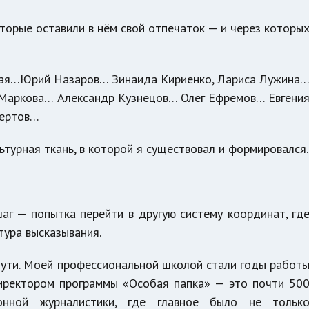
торые оставили в нём свой отпечаток — и через которы
кая…Юрий Назаров… Зинаида Кириенко, Лариса Лужина
а Маркова… Александр Кузнецов… Олег Ефремов… Евгени
вертов…
льтурная ткань, в которой я существовал и формировался.
шаг — попытка перейти в другую систему координат, гд
тура высказывания.
пути. Моей профессиональной школой стали годы работ
иректором программы «Особая папка» — это почти 50
ионной журналистики, где главное было не тольк