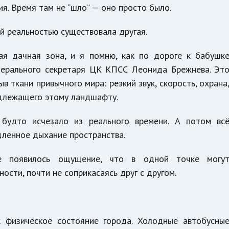
я. Время там не “шло” — оно просто было.
й реальностью существовала другая.
ая дачная зона, и я помню, как по дороге к бабушк
нерального секретаря ЦК КПСС Леонида Брежнева. Эт
 ткани привычного мира: резкий звук, скорость, охрана
длежащего этому ландшафту.
к будто исчезало из реального времени. А потом вс
едленное дыхание пространства.
е появилось ощущение, что в одной точке могу
сти, почти не соприкасаясь друг с другом.
к физическое состояние города. Холодные автобусны