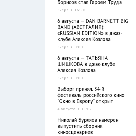
Борисов стал Героем Труда
Вчера
16:50
6 августа — DAN BARNETT BIG
BAND (АВСТРАЛИЯ):
«RUSSIAN EDITION» в джаз-
,
клубе Алексея Козлова
Вчера
0:00
6 августа — ТАТЬЯНА
ШИШКОВА в джаз-клубе
Алексея Козлова
,
Вчера
0:00
з
Выборг принял. 34-й
фестиваль российского кино
"Окно в Европу" открыт
:
,
4 августа
18:07
,
Николай Бурляев намерен
выпустить сборник
киносценариев