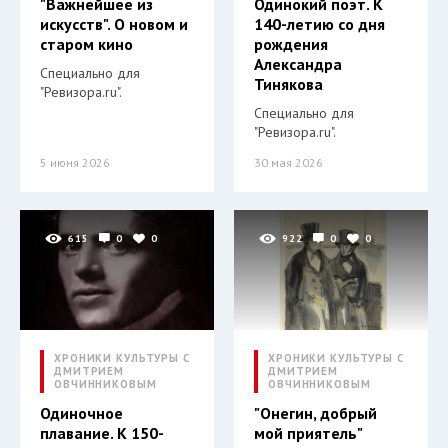
"Важнейшее из
Одинокий поэт. К
искусств". О новом и
140-летию со дня
старом кино
рождения
Александра
Специально для
Тинякова
"Ревизора.ru".
Специально для
"Ревизора.ru".
5 июня 2026
30 мая 2026
615
0
0
922
0
0
ХРОНИКИ КУЛЬТУРЫ С
ХРОНИКИ КУЛЬТУРЫ С
ДМИТРИЕМ
ДМИТРИЕМ
ОВЧИННИКОВЫМ
ОВЧИННИКОВЫМ
Одиночное
"Онегин, добрый
плавание. К 150-
мой приятель"