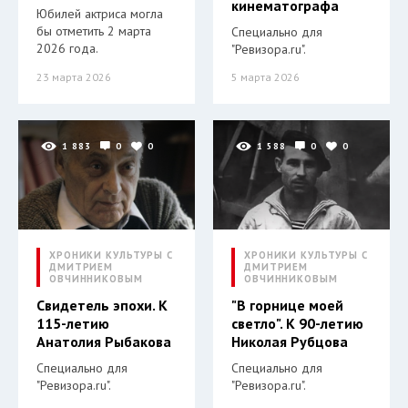
кинематографа
Юбилей актриса могла
бы отметить 2 марта
Специально для
2026 года.
"Ревизора.ru".
23 марта 2026
5 марта 2026
1 883
0
0
1 588
0
0
ХРОНИКИ КУЛЬТУРЫ С
ХРОНИКИ КУЛЬТУРЫ С
ДМИТРИЕМ
ДМИТРИЕМ
ОВЧИННИКОВЫМ
ОВЧИННИКОВЫМ
Свидетель эпохи. К
"В горнице моей
115-летию
светло". К 90-летию
Анатолия Рыбакова
Николая Рубцова
Специально для
Специально для
"Ревизора.ru".
"Ревизора.ru".