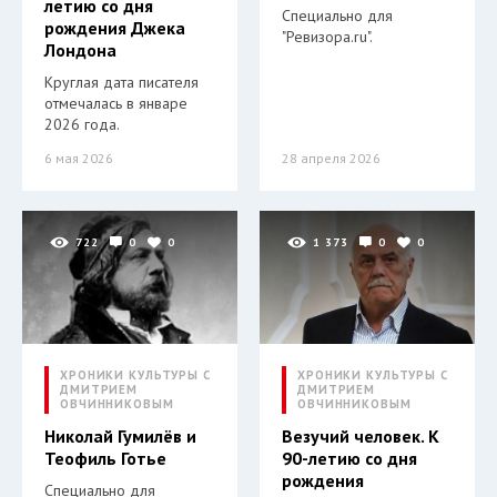
летию со дня
Специально для
рождения Джека
"Ревизора.ru".
Лондона
Круглая дата писателя
отмечалась в январе
2026 года.
6 мая 2026
28 апреля 2026
722
0
0
1 373
0
0
ХРОНИКИ КУЛЬТУРЫ С
ХРОНИКИ КУЛЬТУРЫ С
ДМИТРИЕМ
ДМИТРИЕМ
ОВЧИННИКОВЫМ
ОВЧИННИКОВЫМ
Николай Гумилёв и
Везучий человек. К
Теофиль Готье
90-летию со дня
рождения
Специально для