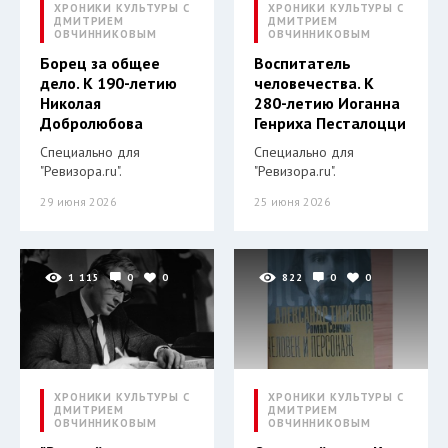
ХРОНИКИ КУЛЬТУРЫ С
ХРОНИКИ КУЛЬТУРЫ С
ДМИТРИЕМ
ДМИТРИЕМ
ОВЧИННИКОВЫМ
ОВЧИННИКОВЫМ
Борец за общее
Воспитатель
дело. К 190-летию
человечества. К
Николая
280-летию Иоганна
Добролюбова
Генриха Песталоцци
Специально для
Специально для
"Ревизора.ru".
"Ревизора.ru".
29 июня 2026
25 июня 2026
1 115
0
0
822
0
0
ХРОНИКИ КУЛЬТУРЫ С
ХРОНИКИ КУЛЬТУРЫ С
ДМИТРИЕМ
ДМИТРИЕМ
ОВЧИННИКОВЫМ
ОВЧИННИКОВЫМ