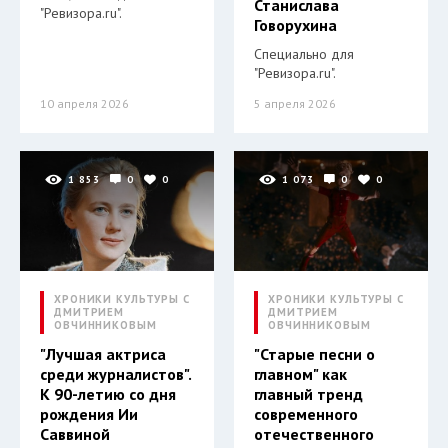
Станислава
"Ревизора.ru".
Говорухина
Специально для
"Ревизора.ru".
10 апреля 2026
5 апреля 2026
1 853
0
0
1 073
0
0
ХРОНИКИ КУЛЬТУРЫ С
ХРОНИКИ КУЛЬТУРЫ С
ДМИТРИЕМ
ДМИТРИЕМ
ОВЧИННИКОВЫМ
ОВЧИННИКОВЫМ
"Лучшая актриса
"Старые песни о
среди журналистов".
главном" как
К 90-летию со дня
главный тренд
рождения Ии
современного
Саввиной
отечественного