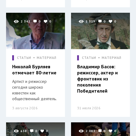
2 342
0
0
1 319
0
0
СТАТЬИ
МАТЕРИАЛ
СТАТЬИ
МАТЕРИАЛ
Николай Бурляев
Владимир Басов:
отмечает 80-летие
режиссер, актер и
фронтовик из
Артист и режиссер
поколения
сегодня широко
Победителей
известен как
общественный деятель.
3 августа 2026
31 июля 2026
638
0
0
2 083
0
0