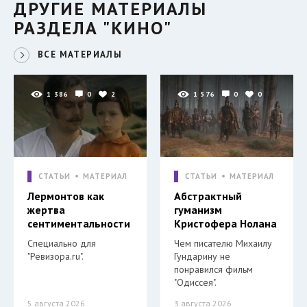
ДРУГИЕ МАТЕРИАЛЫ
РАЗДЕЛА "КИНО"
ВСЕ МАТЕРИАЛЫ
1 386
0
2
1 576
0
0
СТАТЬИ
МАТЕРИАЛ
СТАТЬИ
МАТЕРИАЛ
Лермонтов как
Абстрактный
жертва
гуманизм
сентиментальности
Кристофера Нолана
Специально для
Чем писателю Михаилу
"Ревизора.ru".
Гундарину не
понравился фильм
"Одиссея".
5 августа 2026
3 августа 2026