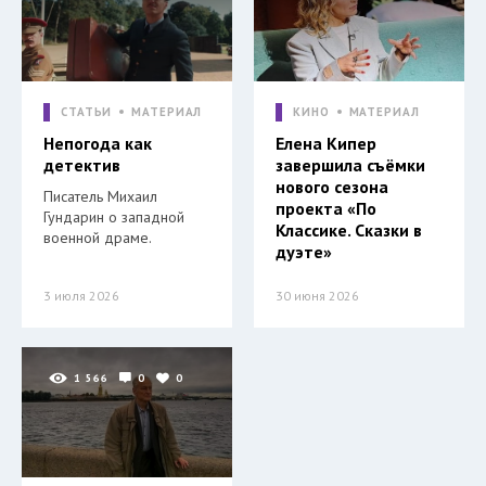
СТАТЬИ
МАТЕРИАЛ
КИНО
МАТЕРИАЛ
Непогода как
Елена Кипер
детектив
завершила съёмки
нового сезона
Писатель Михаил
проекта «По
Гундарин о западной
Классике. Сказки в
военной драме.
дуэте»
3 июля 2026
30 июня 2026
1 566
0
0