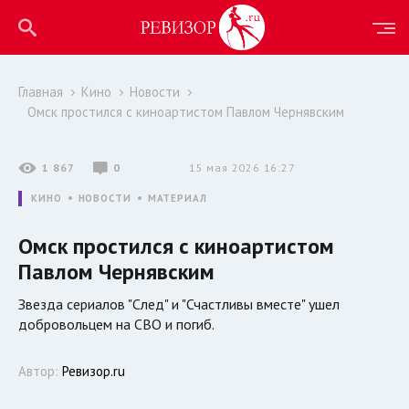
Главная
Кино
Новости
Омск простился с киноартистом Павлом Чернявским
1 867
0
15 мая 2026 16:27
КИНО
НОВОСТИ
МАТЕРИАЛ
Омск простился с киноартистом
Павлом Чернявским
Звезда сериалов "След" и "Счастливы вместе" ушел
добровольцем на СВО и погиб.
Автор:
Ревизор.ru