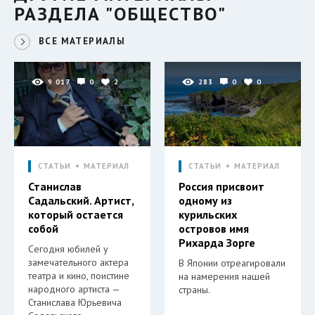
РАЗДЕЛА "ОБЩЕСТВО"
ВСЕ МАТЕРИАЛЫ
9 017
0
2
283
0
0
СТАТЬИ
МАТЕРИАЛ
СТАТЬИ
МАТЕРИАЛ
Станислав
Россия присвоит
Садальский. Артист,
одному из
который остается
курильских
собой
островов имя
Рихарда Зорге
Сегодня юбилей у
замечательного актера
В Японии отреагировали
театра и кино, поистине
на намерения нашей
народного артиста —
страны.
Станислава Юрьевича