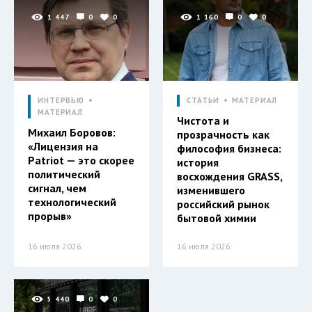
1 447
0
0
1 160
0
0
ИНТЕРВЬЮ
СТАТЬИ
МАТЕРИАЛ
МАТЕРИАЛ
Чистота и
Михаил Боровов:
прозрачность как
«Лицензия на
философия бизнеса:
Patriot — это скорее
история
политический
восхождения GRASS,
сигнал, чем
изменившего
технологический
российский рынок
прорыв»
бытовой химии
16 июля 2026
16 июля 2026
5 440
0
0