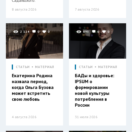
Садальского.
8 августа 2026
7 августа 2026
2 124
0
0
895
0
0
СТАТЬИ
МАТЕРИАЛ
СТАТЬИ
МАТЕРИАЛ
Екатерина Родина
БАДы и здоровье:
назвала период,
IPSUM о
когда Ольга Бузова
формировании
может встретить
новой культуры
свою любовь
потребления в
России
4 августа 2026
31 июля 2026