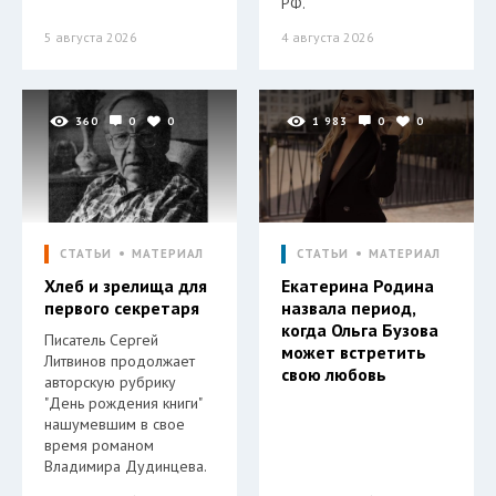
РФ.
5 августа 2026
4 августа 2026
360
0
0
1 983
0
0
СТАТЬИ
МАТЕРИАЛ
СТАТЬИ
МАТЕРИАЛ
Хлеб и зрелища для
Екатерина Родина
первого секретаря
назвала период,
когда Ольга Бузова
Писатель Сергей
может встретить
Литвинов продолжает
свою любовь
авторскую рубрику
"День рождения книги"
нашумевшим в свое
время романом
Владимира Дудинцева.