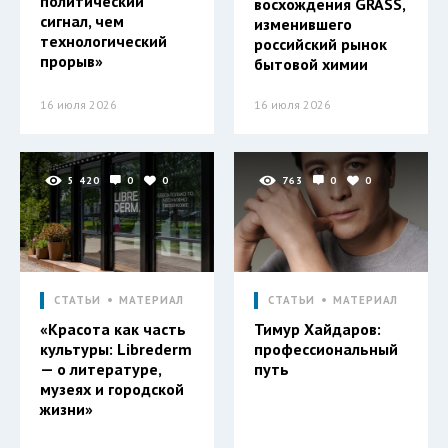
политический
восхождения GRASS,
сигнал, чем
изменившего
технологический
российский рынок
прорыв»
бытовой химии
16 июля 2026
16 июля 2026
5 420
0
0
763
0
0
СТАТЬИ
МАТЕРИАЛ
СТАТЬИ
МАТЕРИАЛ
«Красота как часть
Тимур Хайдаров:
культуры: Librederm
профессиональный
— о литературе,
путь
музеях и городской
жизни»