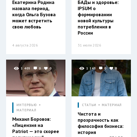
Екатерина Родина
БАДы и здоровье:
назвала период,
IPSUM о
когда Ольга Бузова
формировании
может встретить
новой культуры
свою любовь
потребления в
России
4 августа 2026
31 июля 2026
1 405
0
0
1 143
0
0
ИНТЕРВЬЮ
СТАТЬИ
МАТЕРИАЛ
МАТЕРИАЛ
Чистота и
Михаил Боровов:
прозрачность как
«Лицензия на
философия бизнеса:
Patriot — это скорее
история