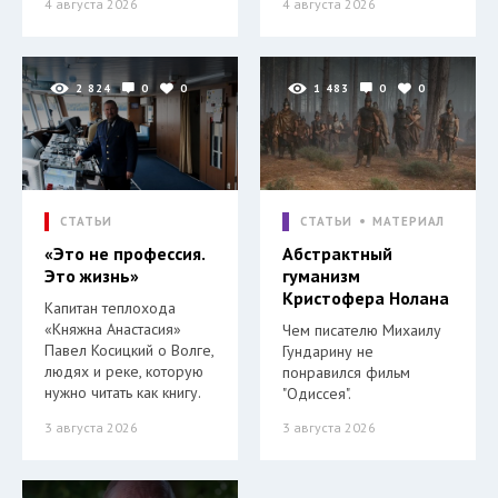
4 августа 2026
4 августа 2026
2 824
0
0
1 483
0
0
СТАТЬИ
СТАТЬИ
МАТЕРИАЛ
«Это не профессия.
Абстрактный
Это жизнь»
гуманизм
Кристофера Нолана
Капитан теплохода
«Княжна Анастасия»
Чем писателю Михаилу
Павел Косицкий о Волге,
Гундарину не
людях и реке, которую
понравился фильм
нужно читать как книгу.
"Одиссея".
3 августа 2026
3 августа 2026