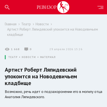
Главная
Театр
Новости
Артист Роберт Ляпидевский упокоится на Новодевичьем
кладбище
1 668
0
29 апреля 2026 15:26
ТЕАТР
НОВОСТИ
МАТЕРИАЛ
Артист Роберт Ляпидевский
упокоится на Новодевичьем
кладбище
Возможно, речь идет о подзахоронении его в могилу отца
Анатолия Ляпидевского.