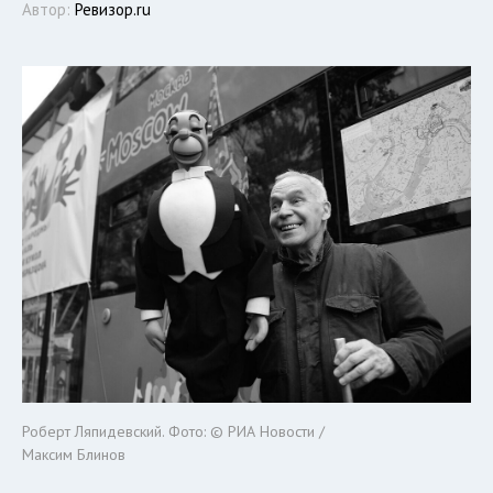
Автор:
Ревизор.ru
Роберт Ляпидевский. Фото: © РИА Новости /
Максим Блинов