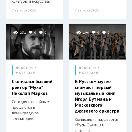
культуры и искусства.
7 августа 2026
7 августа 2026
231
0
0
196
0
0
НОВОСТИ
НОВОСТИ
МАТЕРИАЛ
МАТЕРИАЛ
Скончался бывший
В Русском музее
ректор "Мухи"
снимают первый
Николай Марков
музыкальный клип
Игоря Бутмана и
Сегодня с покойным
Московского
прощаются в
джазового оркестра
ленинградском
крематории.
Композиция называется
«Русь. Ожившая
картина».