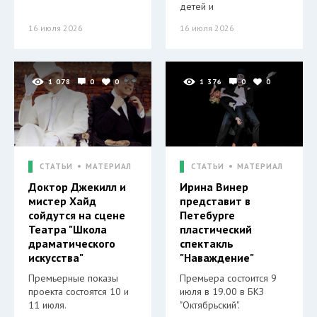
детей и
16 июля 2026
16 июля 2026
1 078
0
0
1 376
0
0
СТАТЬИ
МАТЕРИАЛ
СТАТЬИ
МАТЕРИАЛ
Доктор Джекилл и
Ирина Винер
мистер Хайд
представит в
сойдутся на сцене
Петебурге
Театра "Школа
пластический
драматического
спектакль
искусства"
"Наваждение"
Премьерные показы
Премьера состоится 9
проекта состоятся 10 и
июля в 19.00 в БКЗ
11 июля.
"Октябрьский".