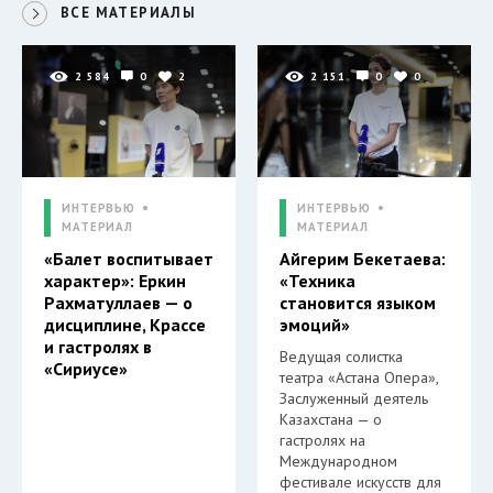
ВСЕ МАТЕРИАЛЫ
2 584
0
2
2 151
0
0
ИНТЕРВЬЮ
ИНТЕРВЬЮ
МАТЕРИАЛ
МАТЕРИАЛ
«Балет воспитывает
Айгерим Бекетаева:
характер»: Еркин
«Техника
Рахматуллаев — о
становится языком
дисциплине, Крассе
эмоций»
и гастролях в
Ведущая солистка
«Сириусе»
театра «Астана Опера»,
Заслуженный деятель
Казахстана — о
гастролях на
Международном
фестивале искусств для