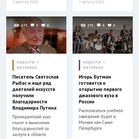
7 августа 2026
7 августа 2026
173
0
0
195
0
0
НОВОСТИ
НОВОСТИ
МАТЕРИАЛ
МАТЕРИАЛ
Писатель Святослав
Игорь Бутман
Рыбас и еще ряд
готовится к
деятелей искусств
открытию первого
получили
джазового вуза в
благодарности
России
Владимира Путина
Располагаться учебное
заведение будет в
Президентский указ
Москве или Санкт-
гласит о вынесении
Петербурге.
благодарностей за
заслуги в области