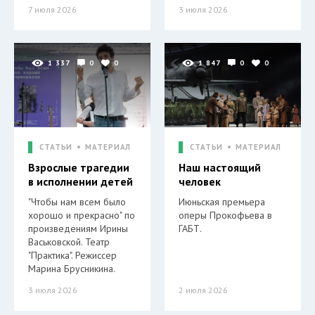
7 июля 2026
3 июля 2026
1 337
0
0
1 847
0
0
СТАТЬИ
МАТЕРИАЛ
СТАТЬИ
МАТЕРИАЛ
Взрослые трагедии
Наш настоящий
в исполнении детей
человек
"Чтобы нам всем было
Июньская премьера
хорошо и прекрасно" по
оперы Прокофьева в
произведениям Ирины
ГАБТ.
Васьковской. Театр
"Практика". Режиссер
Марина Брусникина.
3 июля 2026
2 июля 2026