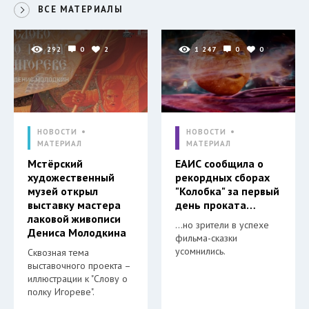
ВСЕ МАТЕРИАЛЫ
292
0
2
1 247
0
0
НОВОСТИ
НОВОСТИ
МАТЕРИАЛ
МАТЕРИАЛ
Мстёрский
ЕАИС сообщила о
художественный
рекордных сборах
музей открыл
"Колобка" за первый
выставку мастера
день проката…
лаковой живописи
…но зрители в успехе
Дениса Молодкина
фильма-сказки
усомнились.
Сквозная тема
выставочного проекта –
иллюстрации к "Слову о
полку Игореве".