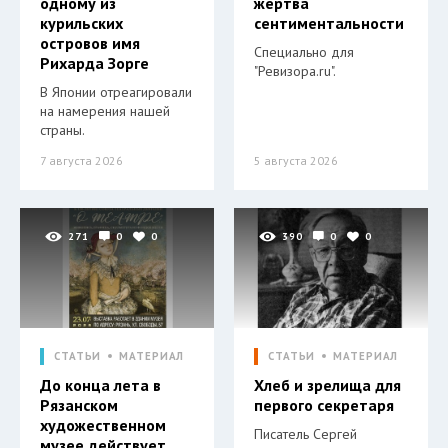
одному из
жертва
курильских
сентиментальности
островов имя
Специально для
Рихарда Зорге
"Ревизора.ru".
В Японии отреагировали
на намерения нашей
страны.
7 августа 2026
5 августа 2026
271
0
0
390
0
0
СТАТЬИ
МАТЕРИАЛ
СТАТЬИ
МАТЕРИАЛ
До конца лета в
Хлеб и зрелища для
Рязанском
первого секретаря
художественном
Писатель Сергей
музее действует