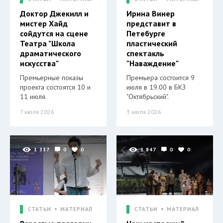
Доктор Джекилл и
Ирина Винер
мистер Хайд
представит в
сойдутся на сцене
Петебурге
Театра "Школа
пластический
драматического
спектакль
искусства"
"Наваждение"
Премьерные показы
Премьера состоится 9
проекта состоятся 10 и
июля в 19.00 в БКЗ
11 июля.
"Октябрьский".
7 июля 2026
3 июля 2026
1 337
0
0
1 847
0
0
СТАТЬИ
МАТЕРИАЛ
СТАТЬИ
МАТЕРИАЛ