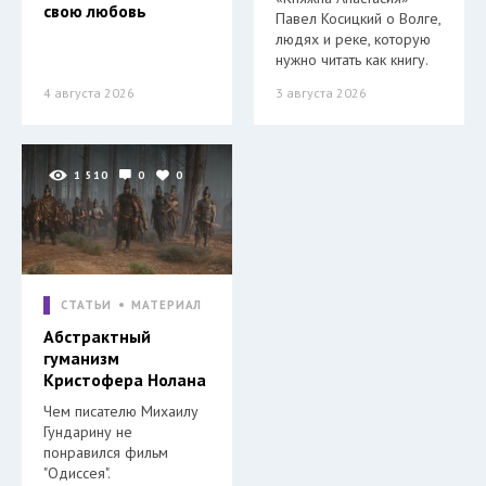
свою любовь
Павел Косицкий о Волге,
людях и реке, которую
нужно читать как книгу.
4 августа 2026
3 августа 2026
1 510
0
0
СТАТЬИ
МАТЕРИАЛ
Абстрактный
гуманизм
Кристофера Нолана
Чем писателю Михаилу
Гундарину не
понравился фильм
"Одиссея".