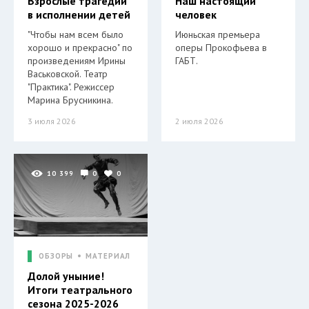
Взрослые трагедии
Наш настоящий
в исполнении детей
человек
"Чтобы нам всем было
Июньская премьера
хорошо и прекрасно" по
оперы Прокофьева в
произведениям Ирины
ГАБТ.
Васьковской. Театр
"Практика". Режиссер
Марина Брусникина.
3 июля 2026
2 июля 2026
10 399
0
0
ОБЗОРЫ
МАТЕРИАЛ
Долой уныние!
Итоги театрального
сезона 2025-2026