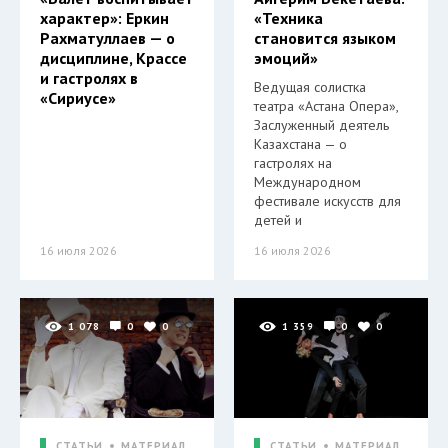
характер»: Еркин
«Техника
Рахматуллаев — о
становится языком
дисциплине, Крассе
эмоций»
и гастролях в
Ведущая солистка
«Сириусе»
театра «Астана Опера»,
Заслуженный деятель
Казахстана — о
гастролях на
Международном
фестивале искусств для
детей и
16 июля 2026
16 июля 2026
1 078
0
0
1 359
0
0
СТАТЬИ
МАТЕРИАЛ
СТАТЬИ
МАТЕРИАЛ