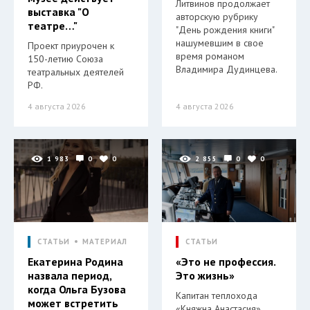
Литвинов продолжает
выставка "О
авторскую рубрику
театре…"
"День рождения книги"
нашумевшим в свое
Проект приурочен к
время романом
150-летию Союза
Владимира Дудинцева.
театральных деятелей
РФ.
4 августа 2026
4 августа 2026
1 983
0
0
2 855
0
0
СТАТЬИ
МАТЕРИАЛ
СТАТЬИ
Екатерина Родина
«Это не профессия.
назвала период,
Это жизнь»
когда Ольга Бузова
Капитан теплохода
может встретить
«Княжна Анастасия»