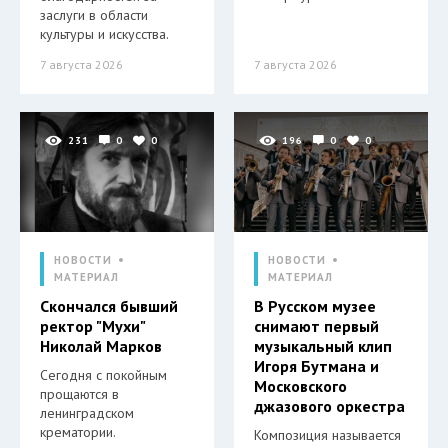
заслуги в области
культуры и искусства.
7 августа 2026
7 августа 2026
231
0
0
196
0
0
НОВОСТИ
НОВОСТИ
МАТЕРИАЛ
МАТЕРИАЛ
Скончался бывший
В Русском музее
ректор "Мухи"
снимают первый
Николай Марков
музыкальный клип
Игоря Бутмана и
Сегодня с покойным
Московского
прощаются в
джазового оркестра
ленинградском
крематории.
Композиция называется