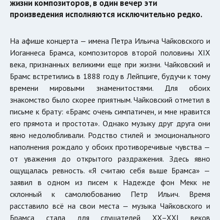
жизни композиторов, в один вечер эти
произведения исполняются исключительно редко.
На афише концерта — имена Петра Ильича Чайковского и
Иоганнеса Брамса, композиторов второй половины XIX
века, признанных великими еще при жизни. Чайковский и
Брамс встретились в 1888 году в Лейпциге, будучи к тому
времени мировыми знаменитостями. Для обоих
знакомство было скорее приятным. Чайковский отметил в
письме к брату: «Брамс очень симпатичен, и мне нравится
его прямота и простота». Однако музыку друг друга они
явно недолюбливали. Родство стилей и эмоционального
наполнения рождало у обоих противоречивые чувства —
от уважения до открытого раздражения. Здесь явно
ощущалась ревность. «Я считаю себя выше Брамса» —
заявил в одном из писем к Надежде фон Мекк не
склонный к самолюбованию Петр Ильич. Время
расставило всё на свои места — музыка Чайковского и
Брамса стала для слушателей XX–XXI веков