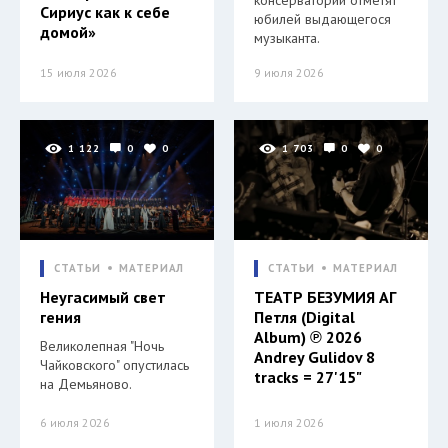
консерватории отметят
Сириус как к себе
юбилей выдающегося
домой»
музыканта.
15 июля 2026
9 июля 2026
1 122
0
0
1 703
0
0
СТАТЬИ
МАТЕРИАЛ
СТАТЬИ
МАТЕРИАЛ
Неугасимый свет
ТЕАТР БЕЗУМИЯ АГ
гения
Петля (Digital
Album) ℗ 2026
Великолепная "Ночь
Andrey Gulidov 8
Чайковского" опустилась
tracks = 27'15"
на Демьяново.
6 июля 2026
1 июля 2026