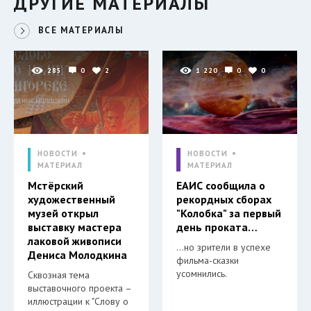
ДРУГИЕ МАТЕРИАЛЫ
ВСЕ МАТЕРИАЛЫ
285
0
2
1 220
0
0
НОВОСТИ
НОВОСТИ
МАТЕРИАЛ
МАТЕРИАЛ
Мстёрский
ЕАИС сообщила о
художественный
рекордных сборах
музей открыл
"Колобка" за первый
выставку мастера
день проката…
лаковой живописи
…но зрители в успехе
Дениса Молодкина
фильма-сказки
усомнились.
Сквозная тема
выставочного проекта –
иллюстрации к "Слову о