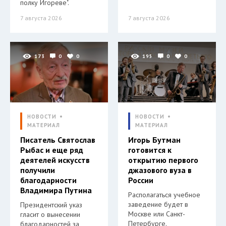
полку Игореве".
7 августа 2026
7 августа 2026
173
0
0
195
0
0
НОВОСТИ
НОВОСТИ
МАТЕРИАЛ
МАТЕРИАЛ
Писатель Святослав
Игорь Бутман
Рыбас и еще ряд
готовится к
деятелей искусств
открытию первого
получили
джазового вуза в
благодарности
России
Владимира Путина
Располагаться учебное
заведение будет в
Президентский указ
Москве или Санкт-
гласит о вынесении
Петербурге.
благодарностей за