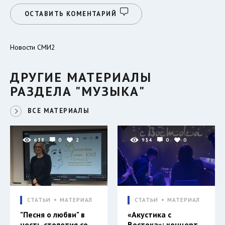
ОСТАВИТЬ КОМЕНТАРИЙ
Новости СМИ2
ДРУГИЕ МАТЕРИАЛЫ
РАЗДЕЛА "МУЗЫКА"
ВСЕ МАТЕРИАЛЫ
638
0
2
934
0
0
СТАТЬИ
МАТЕРИАЛ
СТАТЬИ
МАТЕРИАЛ
"Песня о любви" в
«Акустика с
честь столетия со
Востока»: концерт,