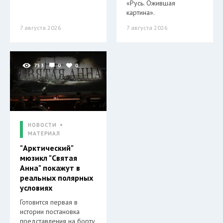
«Русь. Ожившая
картина».
7 августа 2026
7 августа 2026
753
0
0
НОВОСТИ
МАТЕРИАЛ
"Арктический"
мюзикл "Святая
Анна" покажут в
реальных полярных
условиях
Готовится первая в
истории постановка
представления на борту