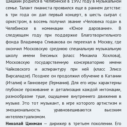
Шишкин родился в Челябинске в 1992 году в музыкальной
семье. Талант пианиста проявился еще в раннем детстве:
в три года он дал первый концерт, в шесть сыграл с
оркестром, в восемь получил звание «Человека года» в
Челябинске в номинации «Юное дарование». В
следующем году при поддержке Благотворительного
фонда Владимира Спивакова он переехал в Москву, где
окончил Московскую среднюю специальную музыкальную
школу имени Гнесиных (класс Михаила Хохлова),
Московскую государственную консерваторию имени
Чайковского и аспирантуру при ней (класс Элисо
Вирсаладзе). Позднее он продолжил обучение в Катании
(Италия) и Ганновере (Германия). Для его игры характерны
глубокое проживание и детализация каждой интонации,
разнообразие туше, ощущение внутреннего движения в
музыке. Это тот музыкант, в игре которого артистизм и
эмоциональность уравновешиваются высоким
интеллектуализмом.
Николай Цинман
— дирижер в третьем поколении. Его