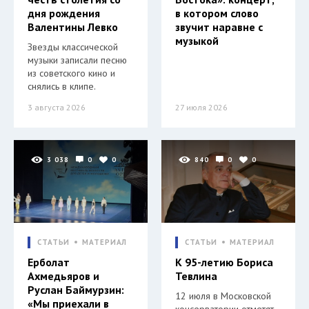
дня рождения
в котором слово
Валентины Левко
звучит наравне с
музыкой
Звезды классической
музыки записали песню
из советского кино и
снялись в клипе.
3 августа 2026
27 июля 2026
3 038
0
0
840
0
0
СТАТЬИ
МАТЕРИАЛ
СТАТЬИ
МАТЕРИАЛ
Ерболат
К 95-летию Бориса
Ахмедьяров и
Тевлина
Руслан Баймурзин:
12 июля в Московской
«Мы приехали в