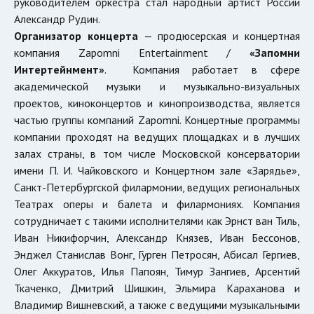
руководителем оркестра стал народный артист России
Александр Рудин.
Организатор концерта
— продюсерская и концертная
компания Zapomni Entertainment /
«Запомни
Интертейнмент»
. Компания работает в сфере
академической музыки и музыкально-визуальных
проектов, киноконцертов и кинопроизводства, является
частью группы компаний Zapomni. Концертные программы
компании проходят на ведущих площадках и в лучших
залах страны, в том числе Московской консерватории
имени П. И. Чайковского и Концертном зале «Зарядье»,
Санкт-Петербургской филармонии, ведущих региональных
Театрах оперы и балета и филармониях. Компания
сотрудничает с такими исполнителями как Эрнст ван Тиль,
Иван Никифорчин, Александр Князев, Иван Бессонов,
Энджел Станислав Вонг, Гурген Петросян, Абисал Гергиев,
Олег Аккуратов, Илья Папоян, Тимур Зангиев, Арсентий
Ткаченко, Дмитрий Шишкин, Эльмира Караханова и
Владимир Вишневский, а также с ведущими музыкальными