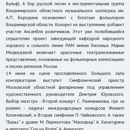
Вульф). А Хор русской песни и инструментальная группа
Владимирского областного музыкального колледжа им.
А.П. Бородина познакомит с богатым фольклором
Владимирской области. Колорит их выступлению добавит
участие Ансамбля рожечников. Этот уже полюбившийся
слушателям проект заведующей кафедрой народного
хорового и сольного пения РАМ имени Гнесиных Марии
Медведевой включает красочные театрализованные
представления, основанные на фольклорных композициях
и песнях регионов России.
14 июня на сцене прославленного Большого зала
консерватории выступит Симфонический оркестр
Московской областной филармонии под управлением
художественного руководителя Дмитрия Юровского.
Выбор маэстро - Второй концерт С. Рахманинова, где за
роялем - лауреат международных конкурсов Филипп
Копачевский, и Вторая симфония П. Чайковского. А также
"Вальс" к драме М. Лермонтова "Маскарад" А. Хачатуряна
и увертюра "Сон на Волге" А. Аренского.