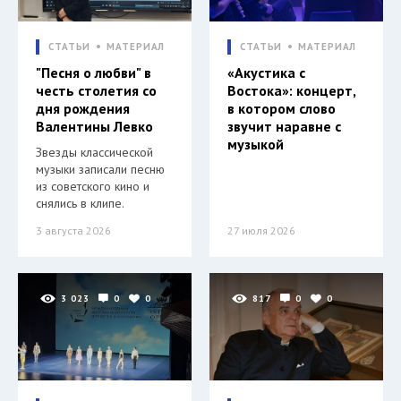
СТАТЬИ
МАТЕРИАЛ
СТАТЬИ
МАТЕРИАЛ
"Песня о любви" в
«Акустика с
честь столетия со
Востока»: концерт,
дня рождения
в котором слово
Валентины Левко
звучит наравне с
музыкой
Звезды классической
музыки записали песню
из советского кино и
снялись в клипе.
3 августа 2026
27 июля 2026
3 023
0
0
817
0
0