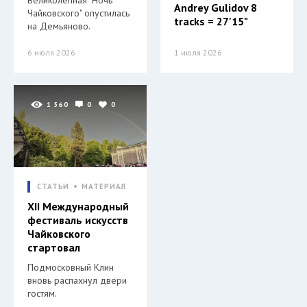
Andrey Gulidov 8
Чайковского" опустилась
tracks = 27'15"
на Демьяново.
6 июля 2026
1 июля 2026
1 560
0
0
СТАТЬИ
МАТЕРИАЛ
XII Международный
фестиваль искусств
Чайковского
стартовал
Подмосковный Клин
вновь распахнул двери
гостям.