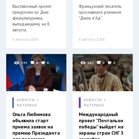
Выставочный проект
Французский писатель
приурочен ко Дню
прославился романом
физкультурника,
"Джон л’Ад".
выпадающему на 8
августа.
6 августа 2026
6 августа 2026
195
0
0
267
0
0
НОВОСТИ
НОВОСТИ
МАТЕРИАЛ
МАТЕРИАЛ
Ольга Любимова
Международный
объявила старт
проект "Почтальон
приема заявок на
победы" выйдет на
премию Президента
экраны стран СНГ 3
для педагогов
сентября