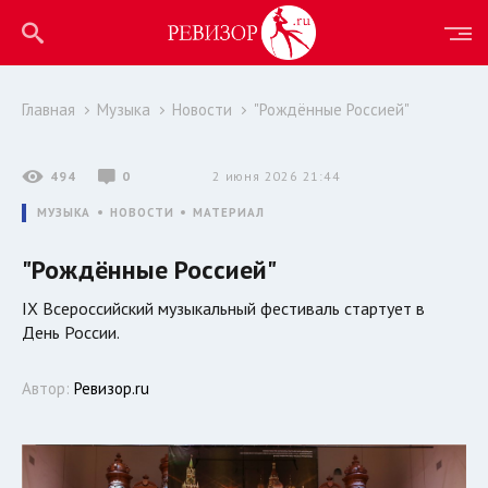
Главная
Музыка
Новости
"Рождённые Россией"
494
0
2 июня 2026 21:44
МУЗЫКА
НОВОСТИ
МАТЕРИАЛ
"Рождённые Россией"
IX Всероссийский музыкальный фестиваль стартует в
День России.
Автор:
Ревизор.ru