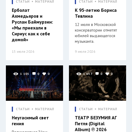
СТАТЬИ
МАТЕРИАЛ
СТАТЬИ
МАТЕРИАЛ
Ерболат
К 95-летию Бориса
Ахмедьяров и
Тевлина
Руслан Баймурзин:
12 июля в Московской
«Мы приехали в
консерватории отметят
Сириус как к себе
юбилей выдающегося
домой»
музыканта.
15 июля 2026
9 июля 2026
1 105
0
0
1 657
0
0
СТАТЬИ
МАТЕРИАЛ
СТАТЬИ
МАТЕРИАЛ
Неугасимый свет
ТЕАТР БЕЗУМИЯ АГ
гения
Петля (Digital
Album) ℗ 2026
Великолепная "Ночь