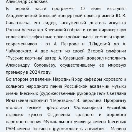
Александр Соловьёв.
В первой части программы 12 июня выступит
Академический большой концертный оркестр имени Ю. В.
Силантьева: его лидер, заслуженный деятель искусств
России Александр Клевицкий собрал в свою дирижёрскую
коллекцию эффектные оркестровые пьесы композиторов-
современников - от А. Петрова и Л.Лядовой до А.
Чайковского. А две части из своей Второй симфонии
"Русские картины" автор А. Клевицкий доверил исполнить
Александру Соловьёву, осуществившему ее мировую
премьеру в 2024 году.
Во втором отделении Народный хор кафедры хорового и
сольного народного пения Российской академии музыки
имени Гнесиных (художественный руководитель Светлана
Игнатьева) исполнит "Перезвоны" В. Гаврилина. Программу
«Голоса земли» представит Фольклорный Ансамбль
старших курсов Отделения сольного и хорового
народного пения Музыкального училища имени Гнесиных
РАМ имени Гнесиных (руководитель ансамбля - Марина