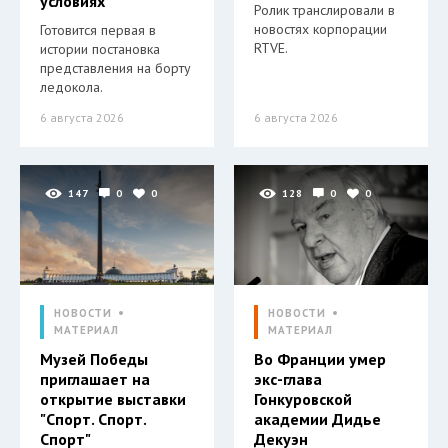
условиях
Ролик транслировали в
новостях корпорации
Готовится первая в
RTVE.
истории постановка
представления на борту
ледокола.
6 августа 2026
6 августа 2026
147
0
0
128
0
0
НОВОСТИ
НОВОСТИ
МАТЕРИАЛ
МАТЕРИАЛ
Музей Победы
Во Франции умер
приглашает на
экс-глава
открытие выставки
Гонкуровской
"Спорт. Спорт.
академии Дидье
Спорт"
Декуэн