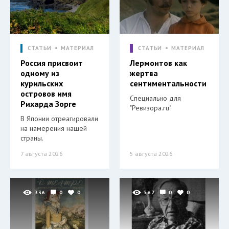
СТАТЬИ
МАТЕРИАЛ
СТАТЬИ
МАТЕРИАЛ
Россия присвоит
Лермонтов как
одному из
жертва
курильских
сентиментальности
островов имя
Специально для
Рихарда Зорге
"Ревизора.ru".
В Японии отреагировали
на намерения нашей
страны.
7 августа 2026
5 августа 2026
336
0
0
567
0
0