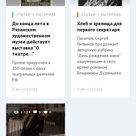
СТАТЬИ
МАТЕРИАЛ
СТАТЬИ
МАТЕРИАЛ
До конца лета в
Хлеб и зрелища для
Рязанском
первого секретаря
художественном
Писатель Сергей
музее действует
Литвинов продолжает
выставка "О
авторскую рубрику
театре…"
"День рождения книги"
нашумевшим в свое
Проект приурочен к
время романом
150-летию Союза
Владимира Дудинцева.
театральных деятелей
РФ.
4 августа 2026
4 августа 2026
2 124
0
0