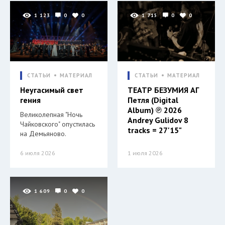
1 123
0
0
1 715
0
0
СТАТЬИ
МАТЕРИАЛ
СТАТЬИ
МАТЕРИАЛ
Неугасимый свет
ТЕАТР БЕЗУМИЯ АГ
гения
Петля (Digital
Album) ℗ 2026
Великолепная "Ночь
Andrey Gulidov 8
Чайковского" опустилась
tracks = 27'15"
на Демьяново.
6 июля 2026
1 июля 2026
1 609
0
0