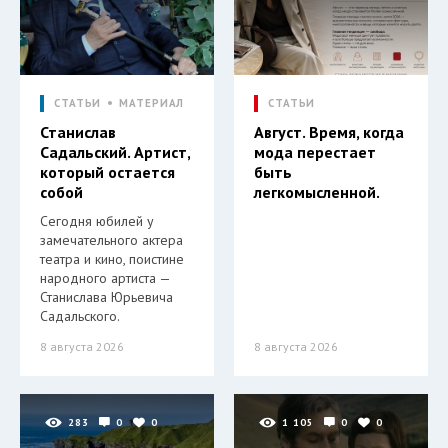
СТАТЬИ
МАТЕРИАЛ
СТАТЬИ
Станислав
Август. Время, когда
Садальский. Артист,
мода перестает
который остается
быть
собой
легкомысленной.
Сегодня юбилей у
замечательного актера
театра и кино, поистине
народного артиста —
Станислава Юрьевича
Садальского.
8 августа 2026
8 августа 2026
283
0
0
1 105
0
0