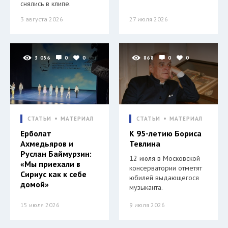
снялись в клипе.
3 августа 2026
27 июля 2026
3 056
0
0
868
0
0
СТАТЬИ
МАТЕРИАЛ
СТАТЬИ
МАТЕРИАЛ
Ерболат
К 95-летию Бориса
Ахмедьяров и
Тевлина
Руслан Баймурзин:
12 июля в Московской
«Мы приехали в
консерватории отметят
Сириус как к себе
юбилей выдающегося
домой»
музыканта.
15 июля 2026
9 июля 2026