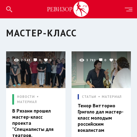
МАСТЕР-КЛАСС
2 343
0
0
3 781
0
0
НОВОСТИ
СТАТЬИ
МАТЕРИАЛ
МАТЕРИАЛ
Тенор Витторио
В Рязани прошел
Григоло дал мастер-
мастер-класс
класс молодым
проекта
российским
"Специалисты для
вокалистам
театров.