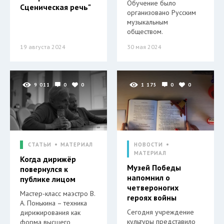
Обучение было
Сценическая речь"
организовано Русским
музыкальным
обществом.
19 августа 2024
30 мая 2024
9 011
0
0
1 175
0
0
СТАТЬИ
МАТЕРИАЛ
НОВОСТИ
МАТЕРИАЛ
Когда дирижёр
Музей Победы
повернулся к
напомнил о
публике лицом
четвероногих
Мастер-класс маэстро В.
героях войны
А. Понькина – техника
Сегодня учреждение
дирижирования как
культуры представило
форма высшего