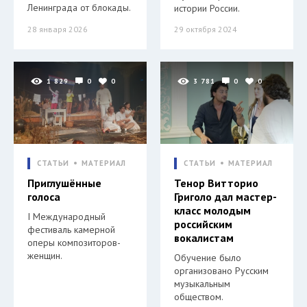
Ленинграда от блокады.
истории России.
28 января 2026
29 октября 2024
1 829
0
0
3 781
0
0
СТАТЬИ
МАТЕРИАЛ
СТАТЬИ
МАТЕРИАЛ
Приглушённые
Тенор Витторио
голоса
Григоло дал мастер-
класс молодым
I Международный
российским
фестиваль камерной
вокалистам
оперы композиторов-
женщин.
Обучение было
организовано Русским
музыкальным
обществом.