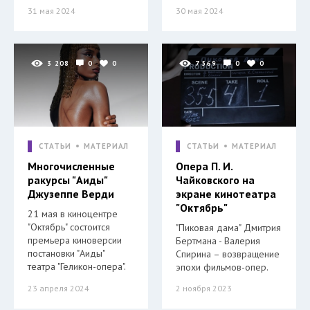
31 мая 2024
30 мая 2024
3 208
0
0
7 569
0
0
СТАТЬИ
МАТЕРИАЛ
СТАТЬИ
МАТЕРИАЛ
Многочисленные
Опера П. И.
ракурсы "Аиды"
Чайковского на
Джузеппе Верди
экране кинотеатра
"Октябрь"
21 мая в киноцентре
"Октябрь" состоится
"Пиковая дама" Дмитрия
премьера киноверсии
Бертмана - Валерия
постановки "Аиды"
Спирина – возвращение
театра "Геликон-опера".
эпохи фильмов-опер.
23 апреля 2024
2 ноября 2023