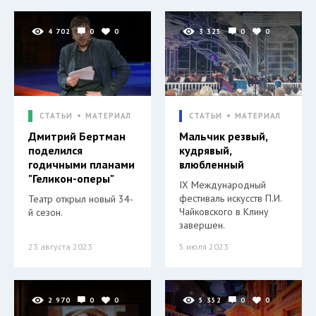
4 702
0
0
3 325
0
0
СТАТЬИ
МАТЕРИАЛ
СТАТЬИ
МАТЕРИАЛ
Дмитрий Бертман
Мальчик резвый,
поделился
кудрявый,
годичными планами
влюбленный
"Геликон-оперы"
IX Международный
фестиваль искусств П.И.
Театр открыл новый 34-
Чайковского в Клину
й сезон.
завершен.
23 августа 2023
5 июля 2023
2 970
0
0
5 352
0
0