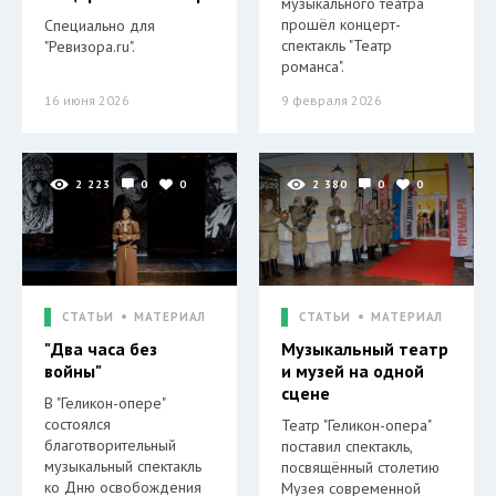
музыкального театра
прошёл концерт-
Специально для
спектакль "Театр
"Ревизора.ru".
романса".
16 июня 2026
9 февраля 2026
2 223
0
0
2 380
0
0
СТАТЬИ
МАТЕРИАЛ
СТАТЬИ
МАТЕРИАЛ
"Два часа без
Музыкальный театр
войны"
и музей на одной
сцене
В "Геликон-опере"
состоялся
Театр "Геликон-опера"
благотворительный
поставил спектакль,
музыкальный спектакль
посвящённый столетию
ко Дню освобождения
Музея современной