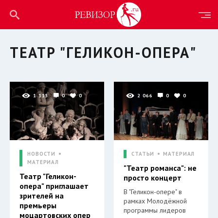
ТЕАТР "ГЕЛИКОН-ОПЕРА"
1 115
0
0
2 066
0
0
НОВОСТИ
СТАТЬИ
МАТЕРИАЛ
МАТЕРИАЛ
"Театр романса": не
Театр "Геликон-
просто концерт
опера" приглашает
В "Геликон-опере" в
зрителей на
рамках Молодёжной
премьеры
программы лидеров
моцартовских опер