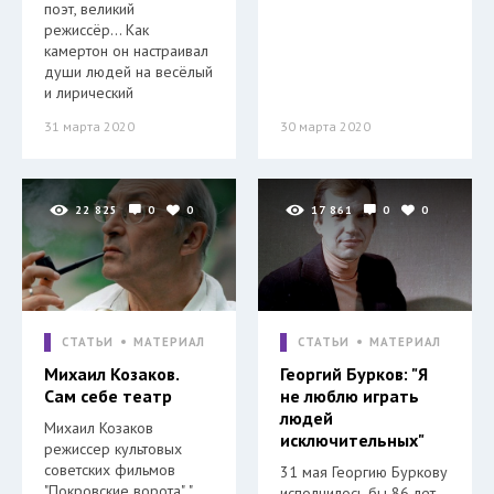
поэт, великий
режиссёр… Как
камертон он настраивал
души людей на весёлый
и лирический
31 марта 2020
30 марта 2020
22 825
0
0
17 861
0
0
СТАТЬИ
МАТЕРИАЛ
СТАТЬИ
МАТЕРИАЛ
Михаил Козаков.
Георгий Бурков: "Я
Сам себе театр
не люблю играть
людей
Михаил Козаков
исключительных"
режиссер культовых
советских фильмов
31 мая Георгию Буркову
"Покровские ворота", "
исполнилось бы 86 лет