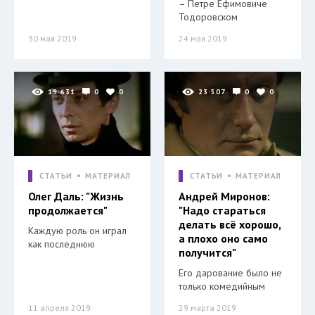
– Петре Ефимовиче
Тодоровском
30 мая 2019
24 мая 2019
19 631
0
0
23 507
0
0
СТАТЬИ
МАТЕРИАЛ
СТАТЬИ
МАТЕРИАЛ
Олег Даль: "Жизнь
Андрей Миронов:
продолжается"
"Надо стараться
делать всё хорошо,
Каждую роль он играл
а плохо оно само
как последнюю
получится"
Его дарование было не
только комедийным
11 апреля 2019
29 марта 2019