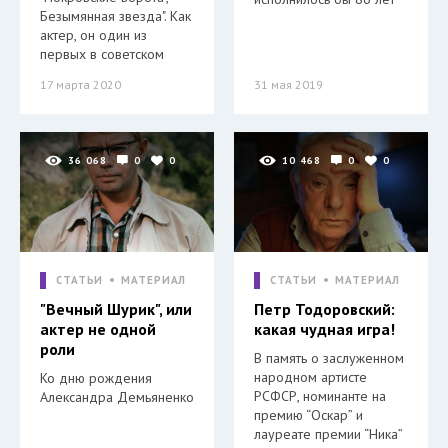
Безымянная звезда". Как
актер, он один из
первых в советском
17 марта 2020
31 мая 2019
36 068
0
0
10 468
0
0
СТАТЬИ
МАТЕРИАЛ
СТАТЬИ
МАТЕРИАЛ
"Вечный Шурик", или
Петр Тодоровский:
актер не одной
какая чудная игра!
роли
В память о заслуженном
народном артисте
Ко дню рождения
РСФСР, номинанте на
Александра Демьяненко
премию “Оскар” и
лауреате премии “Ника”