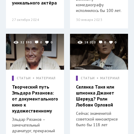
уникального актёра
комедиографу
исполнилось бы 100 лет.
27 октября 2024
30 января 2023
32 393
0
0
18 023
0
0
СТАТЬИ
МАТЕРИАЛ
СТАТЬИ
МАТЕРИАЛ
Творческий путь
Селянка Таня или
Эльдара Рязанова:
шпионка Джанет
от документального
Шервуд? Роли
кино к
Любови Орловой
художественному
Сейчас знаменитой
советской киноактрисе
Эльдар Рязанов –
было бы 118 лет
замечательный
драматург, прекрасный