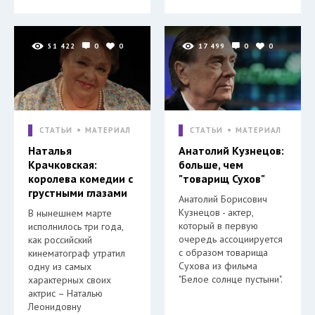
51 422
0
0
17 499
0
0
СТАТЬИ
МАТЕРИАЛ
СТАТЬИ
МАТЕРИАЛ
Наталья
Анатолий Кузнецов:
Крачковская:
больше, чем
королева комедии с
"товарищ Сухов"
грустными глазами
Анатолий Борисович
Кузнецов - актер,
В нынешнем марте
который в первую
исполнилось три года,
очередь ассоциируется
как российский
с образом товарища
кинематограф утратил
Сухова из фильма
одну из самых
"Белое солнце пустыни".
характерных своих
актрис – Наталью
Леонидовну