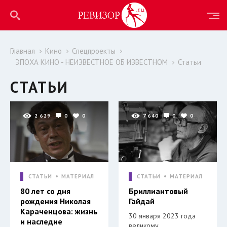
Главная
Кино
Спецпроекты
ЭПОХА КИНО - НЕИЗВЕСТНОЕ ОБ ИЗВЕСТНОМ
Статьи
СТАТЬИ
2 629
0
0
7 640
0
0
СТАТЬИ
МАТЕРИАЛ
СТАТЬИ
МАТЕРИАЛ
80 лет со дня
Бриллиантовый
рождения Николая
Гайдай
Караченцова: жизнь
30 января 2023 года
и наследие
великому