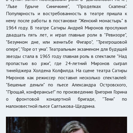
"Льве Гурыче Синичкине", "Проделках Скапена".
Популярность и востребованность в театре пришла к
нему после работы в постановке "Женский монастырь" в
1964 году. В театре Сатиры Андрей Миронов прослужил
двадцать пять лет, и играл главные роли в "Ревизоре",
"Безумном дне, или женитьбе Фигаро", "Трехгрошовой
опере", "Горе от ума". Театральным экзаменом для будущей
звезды стала в 1965 году главная роль в спектакле "Над
пропастью во ржи", где 24-летний Миронов сыграл
тинейджера Холдена Колфилда. На сцене театра Сатиры
Миронов как режиссер поставил несколько спектаклей:
"Бешеные деньги" по пьесе Александра Островского,
"Прощай, конферансье!" по произведению Григория Горина
о фронтовой концертной бригаде, "Тени" по
малоизвестной пьесе Салтыкова-Щедрина.