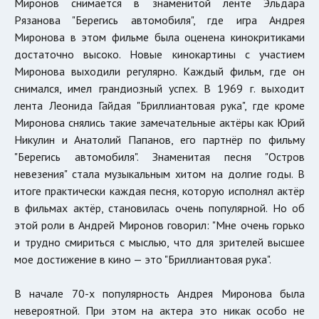
Миронов снимается в знаменитой ленте Эльдара
Рязанова "Берегись автомобиля", где игра Андрея
Миронова в этом фильме была оценена кинокритиками
достаточно высоко. Новые кинокартины с участием
Миронова выходили регулярно. Каждый фильм, где он
снимался, имел грандиозный успех. В 1969 г. выходит
лента Леонида Гайдая "Бриллиантовая рука", где кроме
Миронова снялись такие замечательные актёры как Юрий
Никулин и Анатолий Папанов, его партнёр по фильму
"Берегись автомобиля". Знаменитая песня "Остров
невезения" стала музыкальным хитом на долгие годы. В
итоге практически каждая песня, которую исполнял актёр
в фильмах актёр, становилась очень популярной. Но об
этой роли в Андрей Миронов говорил: "Мне очень горько
и трудно смириться с мыслью, что для зрителей высшее
мое достижение в кино — это "Бриллиантовая рука".
В начале 70-х популярность Андрея Миронова была
невероятной. При этом на актера это никак особо не