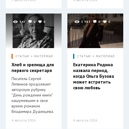
345
0
0
1 983
0
0
СТАТЬИ
МАТЕРИАЛ
СТАТЬИ
МАТЕРИАЛ
Хлеб и зрелища для
Екатерина Родина
первого секретаря
назвала период,
когда Ольга Бузова
Писатель Сергей
может встретить
Литвинов продолжает
свою любовь
авторскую рубрику
"День рождения книги"
нашумевшим в свое
время романом
Владимира Дудинцева.
4 августа 2026
4 августа 2026