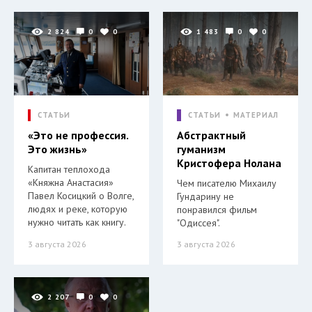
2 824
0
0
1 483
0
0
СТАТЬИ
СТАТЬИ
МАТЕРИАЛ
«Это не профессия.
Абстрактный
Это жизнь»
гуманизм
Кристофера Нолана
Капитан теплохода
«Княжна Анастасия»
Чем писателю Михаилу
Павел Косицкий о Волге,
Гундарину не
людях и реке, которую
понравился фильм
нужно читать как книгу.
"Одиссея".
3 августа 2026
3 августа 2026
2 207
0
0