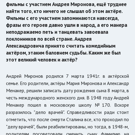
фильмы с участием Андрея Миронова, ещё труднее
найти того, кто ничего не слышал об этом актёре.
Фильмы с его участием запоминаются навсегда,
фразы его героев давно ушли в народ, а его манера
неподражаемо петь и танцевать завоевала
поклонников по всей стране. Андрея
Александровича принято считать комедийным
актёром, этаким баловнем судьбы. Каким же был
этот великий человек и актёр?
Андрей Миронов родился 7 марта 1941г. в актёрской
семье. Его родители, актёры Мария Миронова и Александр
Менакер, решили записать дату рождения сына 8 марта, в
честь международного женского дня. В 1948 году Андрей
Менакер пошел в московскую школу №170. Вскоре
разразилось "дело врачей". Справедливости ради стоит
отметить, что после смерти Сталина все, кто проходил по
"делу врачей", были реабилитированы, но тогда, в 1948-м,
родителям посоветовали сменить сыну фамилию на