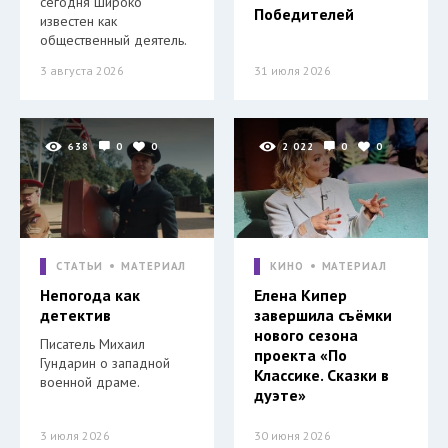
сегодня широко
Победителей
известен как
общественный деятель.
3 августа 2026
31 июля 2026
638
0
0
2 022
0
0
СТАТЬИ
МАТЕРИАЛ
КИНО
МАТЕРИАЛ
Непогода как
Елена Кипер
детектив
завершила съёмки
нового сезона
Писатель Михаил
проекта «По
Гундарин о западной
Классике. Сказки в
военной драме.
дуэте»
3 июля 2026
30 июня 2026