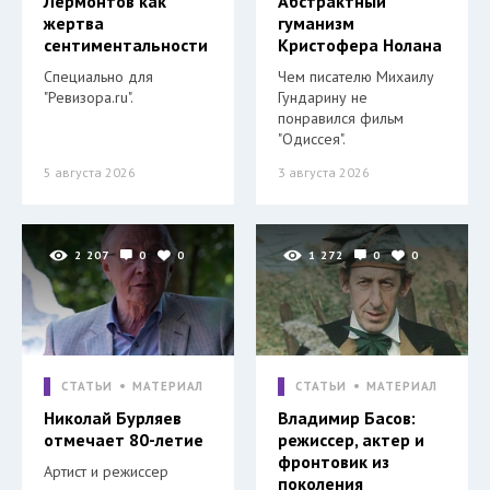
Лермонтов как
Абстрактный
жертва
гуманизм
сентиментальности
Кристофера Нолана
Специально для
Чем писателю Михаилу
"Ревизора.ru".
Гундарину не
понравился фильм
"Одиссея".
5 августа 2026
3 августа 2026
2 207
0
0
1 272
0
0
СТАТЬИ
МАТЕРИАЛ
СТАТЬИ
МАТЕРИАЛ
Николай Бурляев
Владимир Басов:
отмечает 80-летие
режиссер, актер и
фронтовик из
Артист и режиссер
поколения