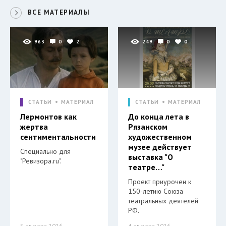
ВСЕ МАТЕРИАЛЫ
963
0
2
249
0
0
СТАТЬИ
МАТЕРИАЛ
СТАТЬИ
МАТЕРИАЛ
Лермонтов как
До конца лета в
жертва
Рязанском
сентиментальности
художественном
музее действует
Специально для
выставка "О
"Ревизора.ru".
театре…"
Проект приурочен к
150-летию Союза
театральных деятелей
РФ.
5 августа 2026
4 августа 2026