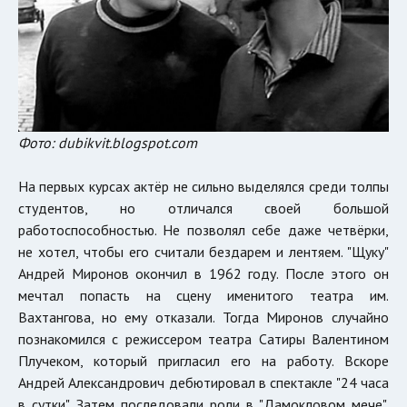
Фото: dubikvit.blogspot.com
На первых курсах актёр не сильно выделялся среди толпы
студентов, но отличался своей большой
работоспособностью. Не позволял себе даже четвёрки,
не хотел, чтобы его считали бездарем и лентяем. "Щуку"
Андрей Миронов окончил в 1962 году. После этого он
мечтал попасть на сцену именитого театра им.
Вахтангова, но ему отказали. Тогда Миронов случайно
познакомился с режиссером театра Сатиры Валентином
Плучеком, который пригласил его на работу. Вскоре
Андрей Александрович дебютировал в спектакле "24 часа
в сутки". Затем последовали роли в "Дамокловом мече",