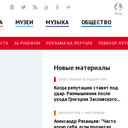
Вход
А
МУЗЕИ
МУЗЫКА
ОБЩЕСТВО
СТА
ЗА РУБЕЖОМ
РЕКЛАМА НА ПОРТАЛЕ
РЕВИЗОР ПУ
Новые материалы
Л
БЛОГ ГЛАВНОГО РЕДАКТОРА
Когда репутацию ставят под
удар. Размышления после
ухода Григория Заславского...
ЛИТЕРАТУРА
ИНТЕРВЬЮ
Александр Рязанцев: "Часто
корю себя, если прочитал