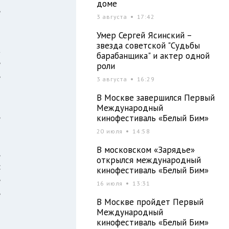
доме
е
3 августа
17:42
Умер Сергей Ясинский –
звезда советской "Судьбы
А
барабанщика" и актер одной
е
роли
е
3 августа
16:29
В Москве завершился Первый
Международный
,
кинофестиваль «Белый Бим»
20 июля
14:58
В московском «Зарядье»
,
открылся международный
:
кинофестиваль «Белый Бим»
е
16 июля
13:31
е
В Москве пройдет Первый
Международный
кинофестиваль «Белый Бим»