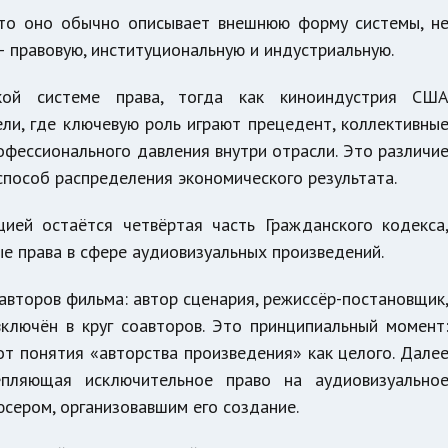
что оно обычно описывает внешнюю форму системы, н
— правовую, институциональную и индустриальную.
ской системе права, тогда как киноиндустрия СШ
ли, где ключевую роль играют прецедент, коллективны
фессионального давления внутри отрасли. Это различи
способ распределения экономического результата.
цией остаётся четвёртая часть Гражданского кодекса
е права в сфере аудиовизуальных произведений.
авторов фильма: автор сценария, режиссёр-постановщик
включён в круг соавторов. Это принципиальный момент
т понятия «авторства произведения» как целого. Дале
пляющая исключительное право на аудиовизуально
сером, организовавшим его создание.