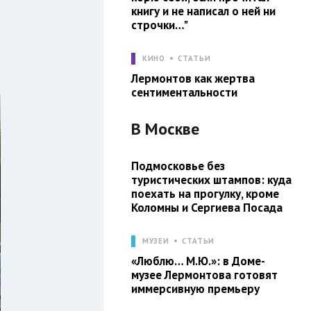
книгу и не написал о ней ни
строчки…"
КИНО
СТАТЬИ
Лермонтов как жертва
сентиментальности
В
Москве
Подмосковье без
туристических штампов: куда
поехать на прогулку, кроме
Коломны и Сергиева Посада
МУЗЕИ
СТАТЬИ
«Люблю… М.Ю.»: в Доме-
музее Лермонтова готовят
иммерсивную премьеру