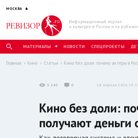
МОСКВА
Информационный портал
о культуре в России и за рубежо
МАТЕРИАЛЫ
НОВОСТИ
СПЕЦПРОЕКТЫ
ДЕ
Главная
Кино
Статьи
Кино без доли: почему актёры в Ро
5 145
0
28 апреля 2026 15:1
Кино без доли: по
получают деньги 
Как договорная система и отс