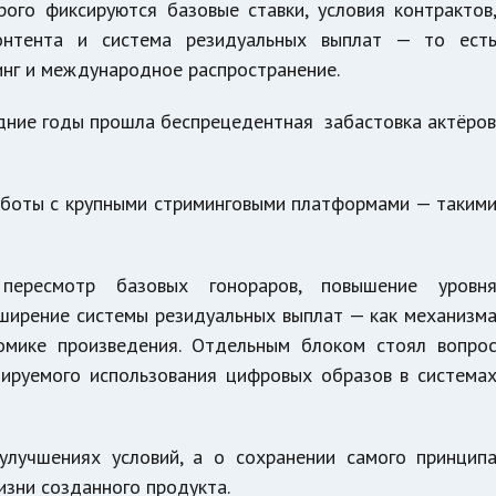
рого фиксируются базовые ставки, условия контрактов
контента и система резидуальных выплат — то ест
инг и международное распространение.
едние годы прошла беспрецедентная забастовка актёро
аботы с крупными стриминговыми платформами — таким
пересмотр базовых гонораров, повышение уровн
сширение системы резидуальных выплат — как механизм
номике произведения. Отдельным блоком стоял вопро
ируемого использования цифровых образов в система
улучшениях условий, а о сохранении самого принцип
изни созданного продукта.