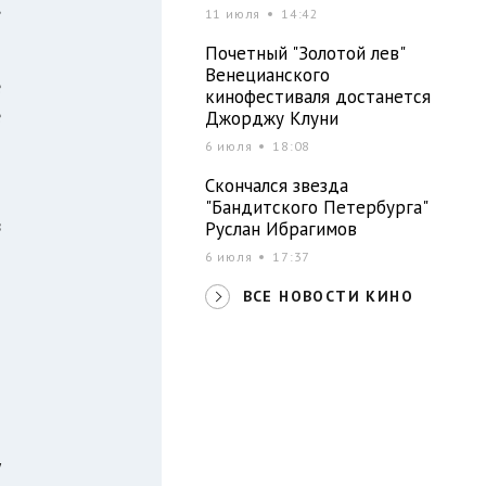
,
11 июля
14:42
Почетный "Золотой лев"
Венецианского
е
кинофестиваля достанется
е
Джорджу Клуни
о
6 июля
18:08
Скончался звезда
"Бандитского Петербурга"
в
Руслан Ибрагимов
6 июля
17:37
ВСЕ НОВОСТИ КИНО
о
и
у