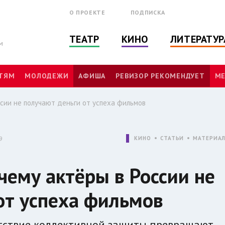
О ПРОЕКТЕ
ПОДПИСКА
ТЕАТР
КИНО
ЛИТЕРАТУР
м
ТЯМ
МОЛОДЕЖИ
АФИША
РЕВИЗОР РЕКОМЕНДУЕТ
МЕ
ссии не получают деньги от успеха фильмов
9
КИНО
СТАТЬИ
МАТЕРИА
чему актёры в России не
от успеха фильмов
утствие коллективной защиты превращают