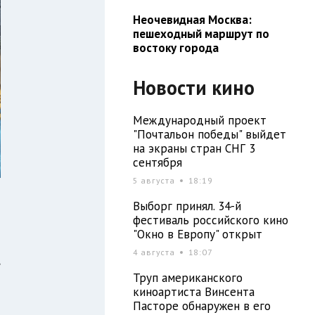
Неочевидная Москва:
пешеходный маршрут по
востоку города
Новости кино
Международный проект
"Почтальон победы" выйдет
на экраны стран СНГ 3
сентября
5 августа
18:19
Выборг принял. 34-й
фестиваль российского кино
"Окно в Европу" открыт
о
4 августа
18:07
,
Труп американского
т
киноартиста Винсента
Пасторе обнаружен в его