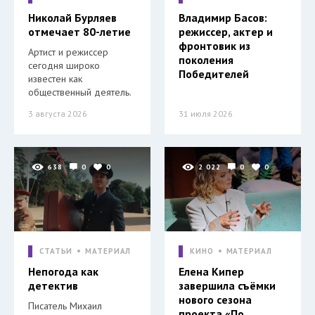
Николай Бурляев
Владимир Басов:
отмечает 80-летие
режиссер, актер и
фронтовик из
Артист и режиссер
поколения
сегодня широко
Победителей
известен как
общественный деятель.
3 августа 2026
31 июля 2026
638
0
0
2 022
0
0
СТАТЬИ
МАТЕРИАЛ
КИНО
МАТЕРИАЛ
Непогода как
Елена Кипер
детектив
завершила съёмки
нового сезона
Писатель Михаил
проекта «По