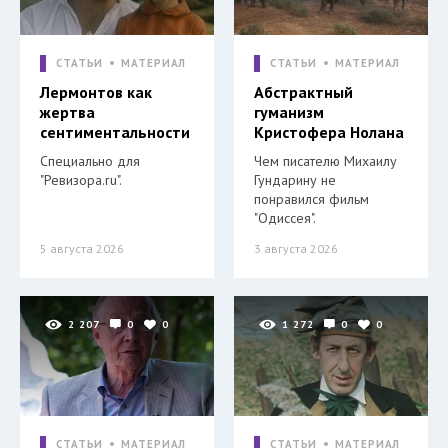
СТАТЬИ
МАТЕРИАЛ
СТАТЬИ
МАТЕРИАЛ
Лермонтов как
Абстрактный
жертва
гуманизм
сентиментальности
Кристофера Нолана
Специально для
Чем писателю Михаилу
"Ревизора.ru".
Гундарину не
понравился фильм
"Одиссея".
5 августа 2026
3 августа 2026
2 207
0
0
1 272
0
0
СТАТЬИ
МАТЕРИАЛ
СТАТЬИ
МАТЕРИАЛ