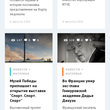
RTVE.
истории постановка
представления на борту
ледокола.
6 августа 2026
6 августа 2026
147
0
0
128
0
0
НОВОСТИ
НОВОСТИ
МАТЕРИАЛ
МАТЕРИАЛ
Музей Победы
Во Франции умер
приглашает на
экс-глава
открытие выставки
Гонкуровской
"Спорт. Спорт.
академии Дидье
Спорт"
Декуэн
Выставочный проект
Французский писатель