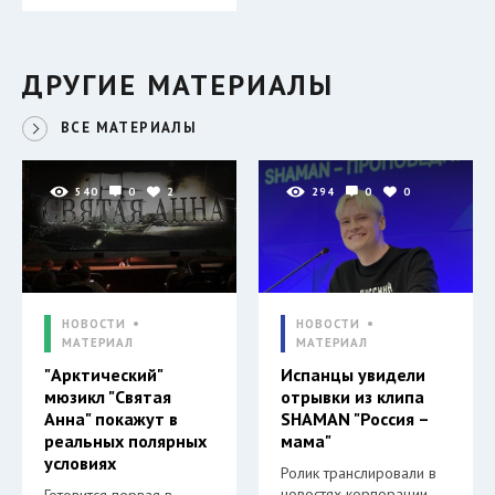
ДРУГИЕ МАТЕРИАЛЫ
ВСЕ МАТЕРИАЛЫ
540
0
2
294
0
0
НОВОСТИ
НОВОСТИ
МАТЕРИАЛ
МАТЕРИАЛ
"Арктический"
Испанцы увидели
мюзикл "Святая
отрывки из клипа
Анна" покажут в
SHAMAN "Россия –
реальных полярных
мама"
условиях
Ролик транслировали в
новостях корпорации
Готовится первая в