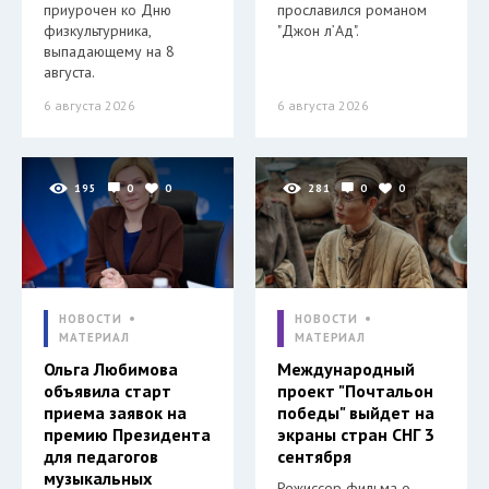
приурочен ко Дню
прославился романом
физкультурника,
"Джон л’Ад".
выпадающему на 8
августа.
6 августа 2026
6 августа 2026
195
0
0
281
0
0
НОВОСТИ
НОВОСТИ
МАТЕРИАЛ
МАТЕРИАЛ
Ольга Любимова
Международный
объявила старт
проект "Почтальон
приема заявок на
победы" выйдет на
премию Президента
экраны стран СНГ 3
для педагогов
сентября
музыкальных
Режиссер фильма о