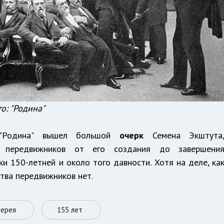
о: "Родина"
е "Родина" вышел большой
очерк
Семена Экштута
 передвижников от его создания до завершени
и 150-летней и около того давности. Хотя на деле, ка
ства передвижников нет.
лерея
155 лет