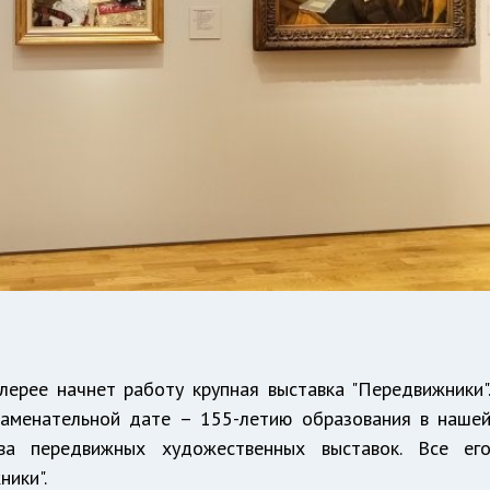
алерее начнет работу крупная выставка "Передвижники"
наменательной дате – 155-летию образования в наше
ва передвижных художественных выставок. Все ег
ники".