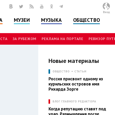
Вход
А
МУЗЕИ
МУЗЫКА
ОБЩЕСТВО
СТА
ЗА РУБЕЖОМ
РЕКЛАМА НА ПОРТАЛЕ
РЕВИЗОР ПУ
Новые материалы
Л
ОБЩЕСТВО
СТАТЬИ
Россия присвоит одному из
курильских островов имя
Рихарда Зорге
БЛОГ ГЛАВНОГО РЕДАКТОРА
Когда репутацию ставят под
удар. Размышления после