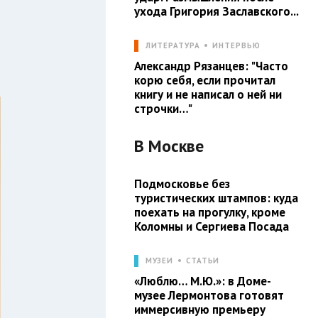
ухода Григория Заславского...
ЛИТЕРАТУРА
ИНТЕРВЬЮ
Александр Рязанцев: "Часто
корю себя, если прочитал
книгу и не написал о ней ни
строчки…"
В
Москве
Подмосковье без
туристических штампов: куда
поехать на прогулку, кроме
Коломны и Сергиева Посада
МУЗЕИ
СТАТЬИ
«Люблю… М.Ю.»: в Доме-
музее Лермонтова готовят
иммерсивную премьеру