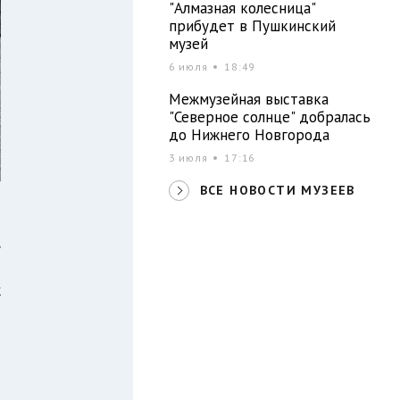
"Алмазная колесница"
прибудет в Пушкинский
музей
6 июля
18:49
Межмузейная выставка
"Северное солнце" добралась
до Нижнего Новгорода
3 июля
17:16
ВСЕ НОВОСТИ МУЗЕЕВ
,
я
к