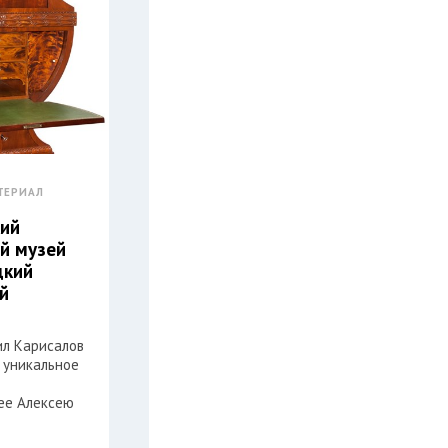
ТЕРИАЛ
ий
й музей
дкий
й
л Карисалов
 уникальное
ее Алексею