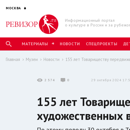
МОСКВА
Информационный портал
о культуре в России и за рубежо
МАТЕРИАЛЫ
НОВОСТИ
СПЕЦПРОЕКТЫ
ДЕ
Главная
Музеи
Новости
155 лет Товариществу передвиж
2 574
0
29 октября 2024 17:
155 лет Товарищ
художественных 
По этому поводу 30 октября в 