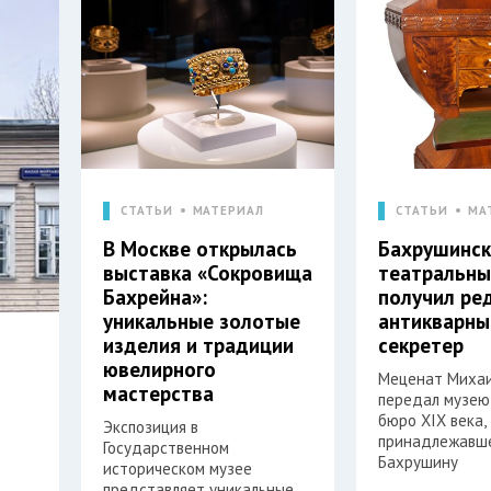
СТАТЬИ
МАТЕРИАЛ
СТАТЬИ
МА
В Москве открылась
Бахрушинск
выставка «Сокровища
театральны
Бахрейна»:
получил ре
уникальные золотые
антикварны
изделия и традиции
секретер
ювелирного
Меценат Михаи
мастерства
передал музею
бюро XIX века,
Экспозиция в
принадлежавш
Государственном
Бахрушину
историческом музее
представляет уникальные