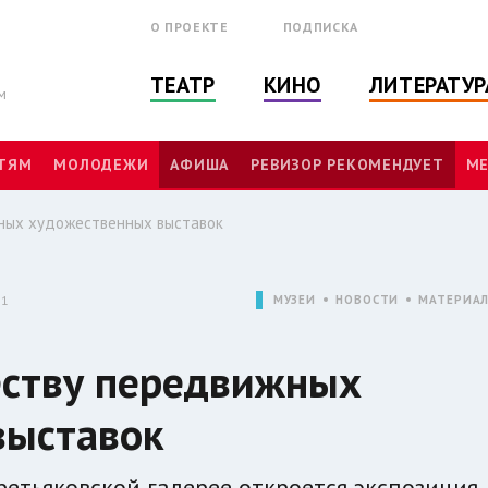
О ПРОЕКТЕ
ПОДПИСКА
ТЕАТР
КИНО
ЛИТЕРАТУР
м
ТЯМ
МОЛОДЕЖИ
АФИША
РЕВИЗОР РЕКОМЕНДУЕТ
МЕ
ных художественных выставок
51
МУЗЕИ
НОВОСТИ
МАТЕРИА
еству передвижных
выставок
Третьяковской галерее откроется экспозиция