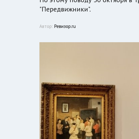
"Передвижники".
Автор:
Ревизор.ru