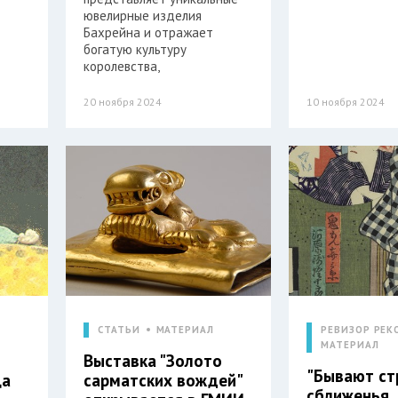
ювелирные изделия
Бахрейна и отражает
богатую культуру
королевства,
20 ноября 2024
10 ноября 2024
СТАТЬИ
МАТЕРИАЛ
РЕВИЗОР РЕК
МАТЕРИАЛ
Выставка "Золото
"Бывают ст
ца
сарматских вождей"
сближенья