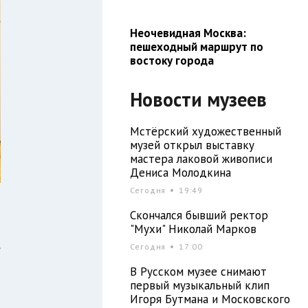
Неочевидная Москва:
пешеходный маршрут по
востоку города
Новости музеев
Мстёрский художественный
музей открыл выставку
мастера лаковой живописи
Дениса Молодкина
Сегодня
19:49
Скончался бывший ректор
"Мухи" Николай Марков
.
Сегодня
17:00
й
В Русском музее снимают
о
первый музыкальный клип
Игоря Бутмана и Московского