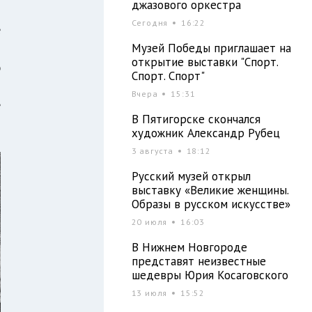
джазового оркестра
Сегодня
16:22
е
Музей Победы приглашает на
о
открытие выставки "Спорт.
ю
Спорт. Спорт"
и
Вчера
15:31
е
В Пятигорске скончался
художник Александр Рубец
3 августа
18:12
Русский музей открыл
выставку «Великие женщины.
Образы в русском искусстве»
20 июля
16:03
В Нижнем Новгороде
представят неизвестные
шедевры Юрия Косаговского
13 июля
15:52