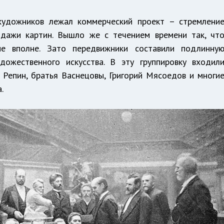
художников лежал коммерческий проект – стремлени
одажи картин. Вышло же с течением времени так, чт
не вполне. Зато передвижники составили подлинну
удожественного искусства. В эту группировку входил
 Репин, братья Васнецовы, Григорий Мясоедов и многи
.