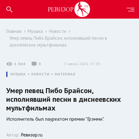
Главная
Музыка
Новости
Умер певец Пибо Брайсон, исполнявший песни в
диснеевских мультфильмах
1 044
0
3 июня 2026 17:35
МУЗЫКА
НОВОСТИ
МАТЕРИАЛ
Умер певец Пибо Брайсон,
исполнявший песни в диснеевских
мультфильмах
Исполнитель был лауреатом премии "Грэмми".
Автор:
Ревизор.ru