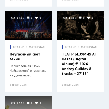
1 105
0
0
1 657
0
0
СТАТЬИ
МАТЕРИАЛ
СТАТЬИ
МАТЕРИАЛ
Неугасимый свет
ТЕАТР БЕЗУМИЯ АГ
гения
Петля (Digital
Album) ℗ 2026
Великолепная "Ночь
Andrey Gulidov 8
Чайковского" опустилась
tracks = 27'15"
на Демьяново.
6 июля 2026
1 июля 2026
1 560
0
0