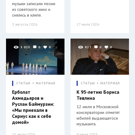
музыки записали песню
из советского кино и
снялись в клипе.
3 августа 2026
27 июля 2026
3 023
0
0
817
0
0
СТАТЬИ
МАТЕРИАЛ
СТАТЬИ
МАТЕРИАЛ
Ерболат
К 95-летию Бориса
Ахмедьяров и
Тевлина
Руслан Баймурзин:
12 июля в Московской
«Мы приехали в
консерватории отметят
Сириус как к себе
юбилей выдающегося
домой»
музыканта.
15 июля 2026
9 июля 2026