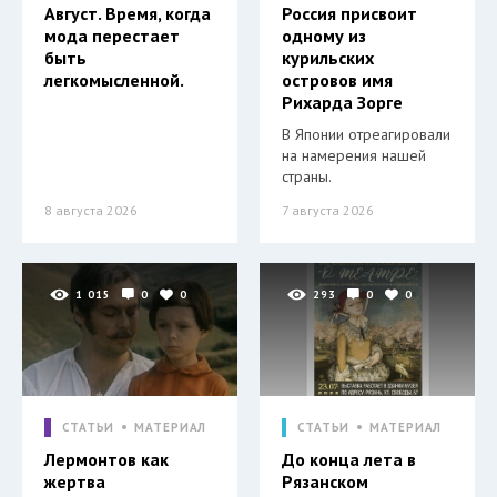
Август. Время, когда
Россия присвоит
мода перестает
одному из
быть
курильских
легкомысленной.
островов имя
Рихарда Зорге
В Японии отреагировали
на намерения нашей
страны.
8 августа 2026
7 августа 2026
1 015
0
0
293
0
0
СТАТЬИ
МАТЕРИАЛ
СТАТЬИ
МАТЕРИАЛ
Лермонтов как
До конца лета в
жертва
Рязанском