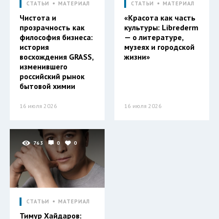
СТАТЬИ
МАТЕРИАЛ
СТАТЬИ
МАТЕРИАЛ
Чистота и
«Красота как часть
прозрачность как
культуры: Librederm
философия бизнеса:
— о литературе,
история
музеях и городской
восхождения GRASS,
жизни»
изменившего
российский рынок
бытовой химии
16 июля 2026
16 июля 2026
763
0
0
СТАТЬИ
МАТЕРИАЛ
Тимур Хайдаров: