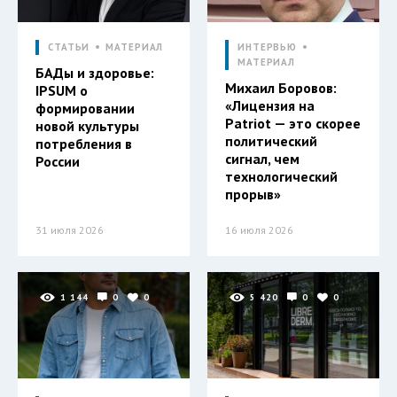
СТАТЬИ
МАТЕРИАЛ
ИНТЕРВЬЮ
МАТЕРИАЛ
БАДы и здоровье:
Михаил Боровов:
IPSUM о
«Лицензия на
формировании
Patriot — это скорее
новой культуры
политический
потребления в
сигнал, чем
России
технологический
прорыв»
31 июля 2026
16 июля 2026
1 144
0
0
5 420
0
0