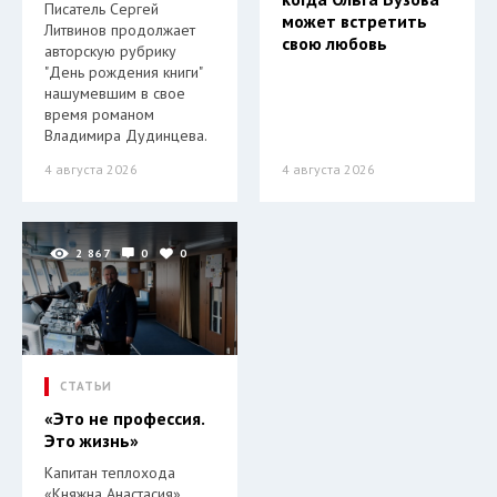
Писатель Сергей
может встретить
Литвинов продолжает
свою любовь
авторскую рубрику
"День рождения книги"
нашумевшим в свое
время романом
Владимира Дудинцева.
4 августа 2026
4 августа 2026
2 867
0
0
СТАТЬИ
«Это не профессия.
Это жизнь»
Капитан теплохода
«Княжна Анастасия»