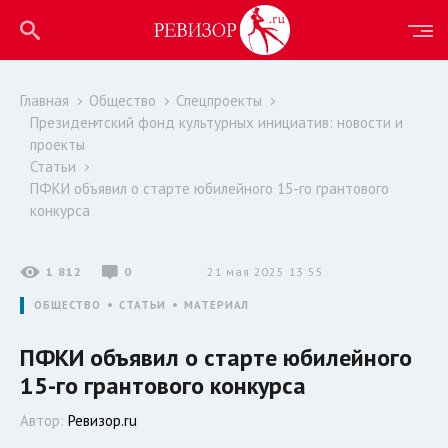
Главная
Общество
Спецпроекты
Президентский фонд культурных инициатив: новости и
проекты
Статьи
ПФКИ объявил о старте юбилейного 15-го грантового
конкурса
1 812
0
21 мая 2025 13:55
ОБЩЕСТВО
СТАТЬИ
МАТЕРИАЛ
ПФКИ объявил о старте юбилейного
15-го грантового конкурса
Автор:
Ревизор.ru