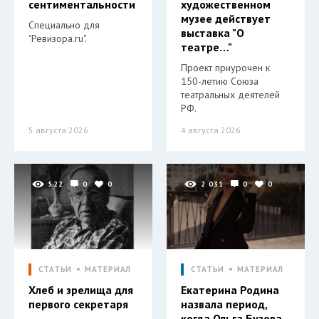
сентиментальности
художественном
музее действует
Специально для
выставка "О
"Ревизора.ru".
театре…"
Проект приурочен к
150-летию Союза
театральных деятелей
РФ.
5 августа 2026
4 августа 2026
522
0
0
2 031
0
0
СТАТЬИ
МАТЕРИАЛ
СТАТЬИ
МАТЕРИАЛ
Хлеб и зрелища для
Екатерина Родина
первого секретаря
назвала период,
когда Ольга Бузова