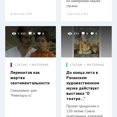
на намерения нашей
страны.
8 августа 2026
7 августа 2026
1 015
0
0
291
0
0
СТАТЬИ
МАТЕРИАЛ
СТАТЬИ
МАТЕРИАЛ
Лермонтов как
До конца лета в
жертва
Рязанском
сентиментальности
художественном
музее действует
Специально для
выставка "О
"Ревизора.ru".
театре…"
Проект приурочен к
150-летию Союза
театральных деятелей