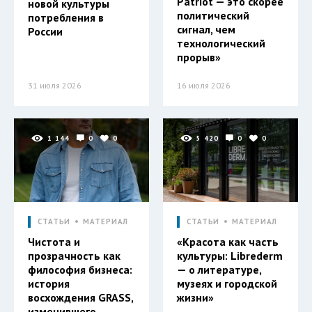
Patriot — это скорее
новой культуры
политический
потребления в
сигнал, чем
России
технологический
прорыв»
31 июля 2026
16 июля 2026
1 144
0
0
5 420
0
0
СТАТЬИ
МАТЕРИАЛ
СТАТЬИ
МАТЕРИАЛ
Чистота и
«Красота как часть
прозрачность как
культуры: Librederm
философия бизнеса:
— о литературе,
история
музеях и городской
восхождения GRASS,
жизни»
изменившего