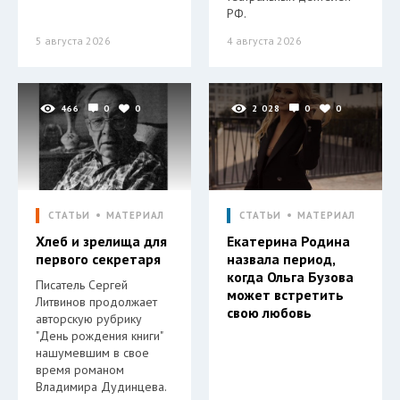
РФ.
5 августа 2026
4 августа 2026
466
0
0
2 028
0
0
СТАТЬИ
МАТЕРИАЛ
СТАТЬИ
МАТЕРИАЛ
Хлеб и зрелища для
Екатерина Родина
первого секретаря
назвала период,
когда Ольга Бузова
Писатель Сергей
может встретить
Литвинов продолжает
свою любовь
авторскую рубрику
"День рождения книги"
нашумевшим в свое
время романом
Владимира Дудинцева.