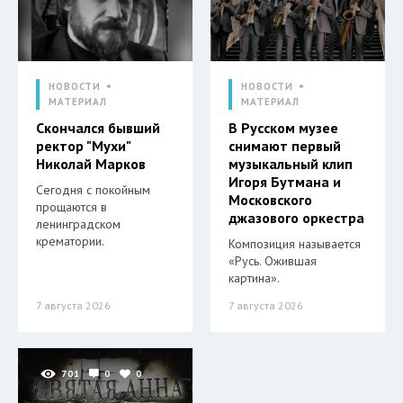
НОВОСТИ
НОВОСТИ
МАТЕРИАЛ
МАТЕРИАЛ
Скончался бывший
В Русском музее
ректор "Мухи"
снимают первый
Николай Марков
музыкальный клип
Игоря Бутмана и
Сегодня с покойным
Московского
прощаются в
джазового оркестра
ленинградском
крематории.
Композиция называется
«Русь. Ожившая
картина».
7 августа 2026
7 августа 2026
701
0
0