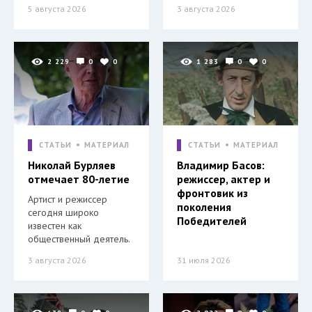
5 августа 2026
3 августа 2026
2 229
0
0
1 283
0
0
СТАТЬИ
МАТЕРИАЛ
СТАТЬИ
МАТЕРИАЛ
Николай Бурляев
Владимир Басов:
отмечает 80-летие
режиссер, актер и
фронтовик из
Артист и режиссер
поколения
сегодня широко
Победителей
известен как
общественный деятель.
3 августа 2026
31 июля 2026