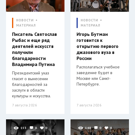
НОВОСТИ
НОВОСТИ
МАТЕРИАЛ
МАТЕРИАЛ
Писатель Святослав
Игорь Бутман
Рыбас и еще ряд
готовится к
деятелей искусств
открытию первого
получили
джазового вуза в
благодарности
России
Владимира Путина
Располагаться учебное
заведение будет в
Президентский указ
Москве или Санкт-
гласит о вынесении
Петербурге.
благодарностей за
заслуги в области
культуры и искусства.
7 августа 2026
7 августа 2026
155
0
0
148
0
0