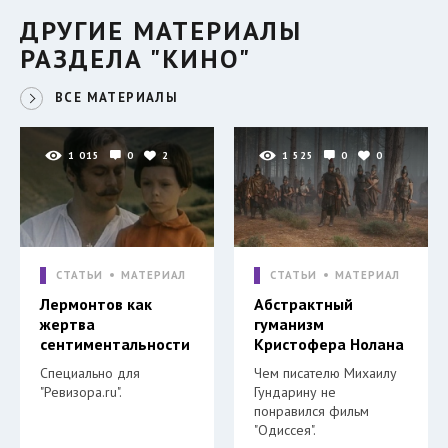
ДРУГИЕ МАТЕРИАЛЫ
РАЗДЕЛА "КИНО"
ВСЕ МАТЕРИАЛЫ
1 015
0
2
1 525
0
0
СТАТЬИ
МАТЕРИАЛ
СТАТЬИ
МАТЕРИАЛ
Лермонтов как
Абстрактный
жертва
гуманизм
сентиментальности
Кристофера Нолана
Специально для
Чем писателю Михаилу
"Ревизора.ru".
Гундарину не
понравился фильм
"Одиссея".