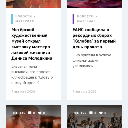
НОВОСТИ
НОВОСТИ
МАТЕРИАЛ
МАТЕРИАЛ
Мстёрский
ЕАИС сообщила о
художественный
рекордных сборах
музей открыл
"Колобка" за первый
выставку мастера
день проката…
лаковой живописи
…но зрители в успехе
Дениса Молодкина
фильма-сказки
усомнились.
Сквозная тема
выставочного проекта –
иллюстрации к "Слову о
полку Игореве".
7 августа 2026
7 августа 2026
115
0
0
159
0
0