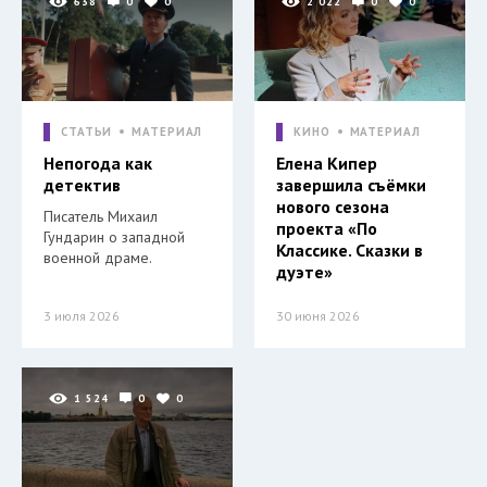
638
0
0
2 022
0
0
СТАТЬИ
МАТЕРИАЛ
КИНО
МАТЕРИАЛ
Непогода как
Елена Кипер
детектив
завершила съёмки
нового сезона
Писатель Михаил
проекта «По
Гундарин о западной
Классике. Сказки в
военной драме.
дуэте»
3 июля 2026
30 июня 2026
1 524
0
0