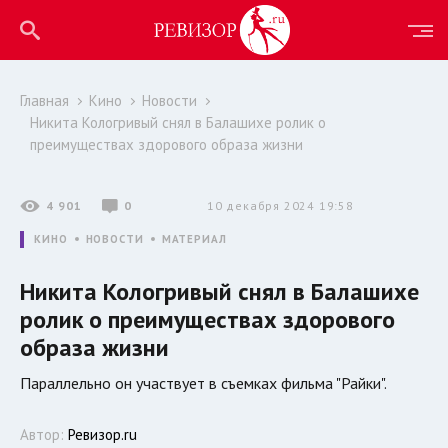
Главная
Кино
Новости
Никита Кологривый снял в Балашихе ролик о
преимуществах здорового образа жизни
4 901
0
10 декабря 2024 19:58
КИНО
НОВОСТИ
МАТЕРИАЛ
Никита Кологривый снял в Балашихе
ролик о преимуществах здорового
образа жизни
Параллельно он участвует в съемках фильма "Райки".
Автор:
Ревизор.ru