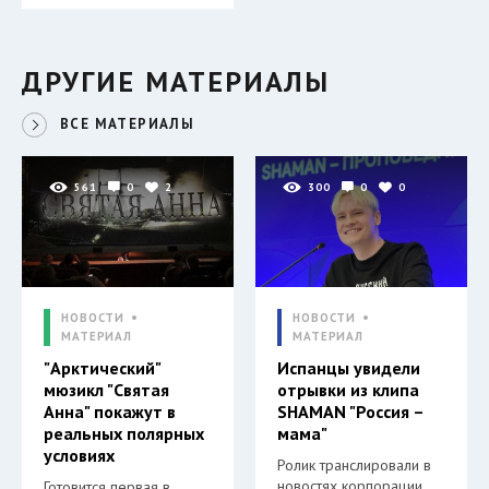
ДРУГИЕ МАТЕРИАЛЫ
ВСЕ МАТЕРИАЛЫ
561
0
2
300
0
0
НОВОСТИ
НОВОСТИ
МАТЕРИАЛ
МАТЕРИАЛ
"Арктический"
Испанцы увидели
мюзикл "Святая
отрывки из клипа
Анна" покажут в
SHAMAN "Россия –
реальных полярных
мама"
условиях
Ролик транслировали в
новостях корпорации
Готовится первая в