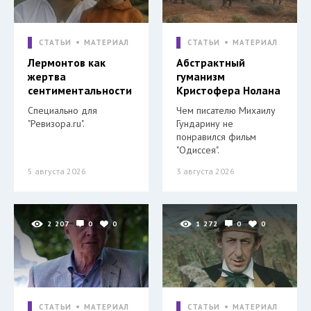
СТАТЬИ
МАТЕРИАЛ
СТАТЬИ
МАТЕРИАЛ
Лермонтов как
Абстрактный
жертва
гуманизм
сентиментальности
Кристофера Нолана
Специально для
Чем писателю Михаилу
"Ревизора.ru".
Гундарину не
понравился фильм
"Одиссея".
5 августа 2026
3 августа 2026
2 207
0
0
1 272
0
0
СТАТЬИ
МАТЕРИАЛ
СТАТЬИ
МАТЕРИАЛ