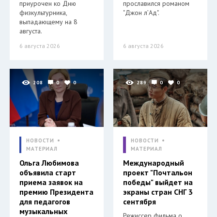
приурочен ко Дню
прославился романом
физкультурника,
"Джон л’Ад".
выпадающему на 8
августа.
6 августа 2026
6 августа 2026
208
0
0
289
0
0
НОВОСТИ
НОВОСТИ
МАТЕРИАЛ
МАТЕРИАЛ
Ольга Любимова
Международный
объявила старт
проект "Почтальон
приема заявок на
победы" выйдет на
премию Президента
экраны стран СНГ 3
для педагогов
сентября
музыкальных
Режиссер фильма о