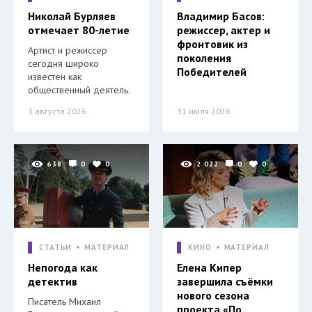
Николай Бурляев
Владимир Басов:
отмечает 80-летие
режиссер, актер и
фронтовик из
Артист и режиссер
поколения
сегодня широко
Победителей
известен как
общественный деятель.
3 августа 2026
31 июля 2026
638
0
0
2 022
0
0
СТАТЬИ
МАТЕРИАЛ
КИНО
МАТЕРИАЛ
Непогода как
Елена Кипер
детектив
завершила съёмки
нового сезона
Писатель Михаил
проекта «По