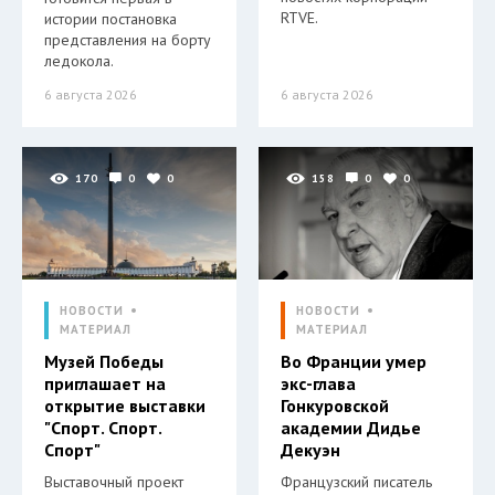
RTVE.
истории постановка
представления на борту
ледокола.
6 августа 2026
6 августа 2026
170
0
0
158
0
0
НОВОСТИ
НОВОСТИ
МАТЕРИАЛ
МАТЕРИАЛ
Музей Победы
Во Франции умер
приглашает на
экс-глава
открытие выставки
Гонкуровской
"Спорт. Спорт.
академии Дидье
Спорт"
Декуэн
Выставочный проект
Французский писатель