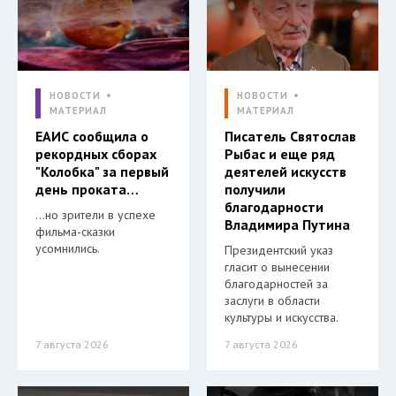
НОВОСТИ
НОВОСТИ
МАТЕРИАЛ
МАТЕРИАЛ
ЕАИС сообщила о
Писатель Святослав
рекордных сборах
Рыбас и еще ряд
"Колобка" за первый
деятелей искусств
день проката…
получили
благодарности
…но зрители в успехе
Владимира Путина
фильма-сказки
усомнились.
Президентский указ
гласит о вынесении
благодарностей за
заслуги в области
культуры и искусства.
7 августа 2026
7 августа 2026