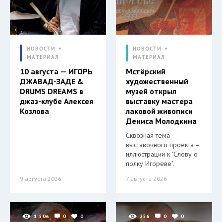
НОВОСТИ
НОВОСТИ
МАТЕРИАЛ
МАТЕРИАЛ
10 августа — ИГОРЬ
Мстёрский
ДЖАВАД-ЗАДЕ &
художественный
DRUMS DREAMS в
музей открыл
джаз-клубе Алексея
выставку мастера
Козлова
лаковой живописи
Дениса Молодкина
Сквозная тема
выставочного проекта –
иллюстрации к "Слову о
полку Игореве".
9 августа 2026
7 августа 2026
1 506
0
0
256
0
0