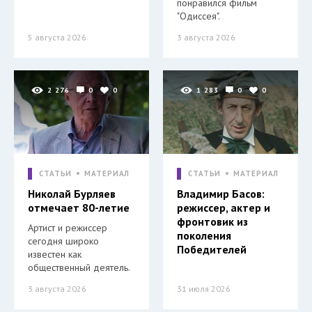
понравился фильм
"Одиссея".
5 августа 2026
3 августа 2026
2 276
0
0
1 283
0
0
СТАТЬИ
МАТЕРИАЛ
СТАТЬИ
МАТЕРИАЛ
Николай Бурляев
Владимир Басов:
отмечает 80-летие
режиссер, актер и
фронтовик из
Артист и режиссер
поколения
сегодня широко
Победителей
известен как
общественный деятель.
3 августа 2026
31 июля 2026