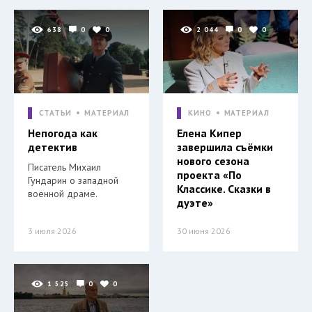
638
0
0
2 044
0
0
СТАТЬИ
МАТЕРИАЛ
КИНО
МАТЕРИАЛ
Непогода как
Елена Кипер
детектив
завершила съёмки
нового сезона
Писатель Михаил
проекта «По
Гундарин о западной
Классике. Сказки в
военной драме.
дуэте»
3 июля 2026
30 июня 2026
1 525
0
0