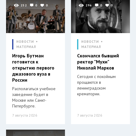
252
0
0
296
0
0
НОВОСТИ
НОВОСТИ
МАТЕРИАЛ
МАТЕРИАЛ
Игорь Бутман
Скончался бывший
готовится к
ректор "Мухи"
открытию первого
Николай Марков
джазового вуза в
Сегодня с покойным
России
прощаются в
ленинградском
Располагаться учебное
крематории.
заведение будет в
Москве или Санкт-
Петербурге.
7 августа 2026
7 августа 2026