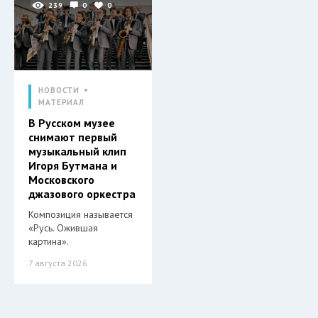
239
0
0
НОВОСТИ
МАТЕРИАЛ
В Русском музее
снимают первый
музыкальный клип
Игоря Бутмана и
Московского
джазового оркестра
Композиция называется
«Русь. Ожившая
картина».
7 августа 2026