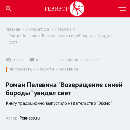
Главная
Литература
Новости
Роман Пелевина "Возвращение синей бороды" увидел
свет
4 718
0
23 апреля 2026 17:47
ЛИТЕРАТУРА
НОВОСТИ
МАТЕРИАЛ
Роман Пелевина "Возвращение синей
бороды" увидел свет
Книгу традиционно выпустило издательство "Эксмо".
Автор:
Ревизор.ru