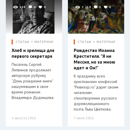
598
0
0
1 250
0
0
СТАТЬИ
МАТЕРИАЛ
СТАТЬИ
МАТЕРИАЛ
Хлеб и зрелища для
Рождество Иоанна
первого секретаря
Крестителя. "Я не
Мессия, но за мною
Писатель Сергей
идет и Он!"
Литвинов продолжает
авторскую рубрику
К празднику всех
"День рождения книги"
христианских конфессий
нашумевшим в свое
"Ревизор.ru" дарит своим
время романом
читателям
Владимира Дудинцева.
стихотворение русского
дореволюционного
поэта Льва Цветкова.
4 августа 2026
7 июля 2026