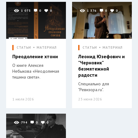
1 073
0
0
1 376
0
0
СТАТЬИ
МАТЕРИАЛ
СТАТЬИ
МАТЕРИАЛ
Преодоление хтони
Леонид Юзефович и
"Черновик"
О книге Алексея
безмятежной
Небыкова «Неодолимая
радости
тишина света».
Специально для
"Ревизора.ru".
1 июля 2026
23 июня 2026
794
0
0