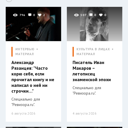
796
0
2
507
0
0
ИНТЕРВЬЮ
КУЛЬТУРА В ЛИЦАХ
МАТЕРИАЛ
МАТЕРИАЛ
Александр
Писатель Иван
Рязанцев: "Часто
Макаров –
корю себя, если
летописец
прочитал книгу и не
знаменской эпохи
написал о ней ни
Специально для
строчки…"
"Ревизора.ru".
Специально для
"Ревизора.ru".
6 августа 2026
4 августа 2026