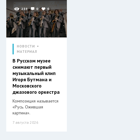
239
0
0
НОВОСТИ
МАТЕРИАЛ
В Русском музее
снимают первый
музыкальный клип
Игоря Бутмана и
Московского
джазового оркестра
Композиция называется
«Русь. Ожившая
картина».
7 августа 2026