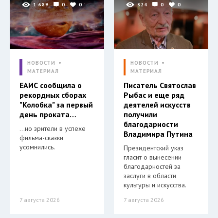
1 689
0
0
324
0
0
НОВОСТИ
НОВОСТИ
МАТЕРИАЛ
МАТЕРИАЛ
ЕАИС сообщила о
Писатель Святослав
рекордных сборах
Рыбас и еще ряд
"Колобка" за первый
деятелей искусств
день проката…
получили
благодарности
…но зрители в успехе
Владимира Путина
фильма-сказки
усомнились.
Президентский указ
гласит о вынесении
благодарностей за
заслуги в области
культуры и искусства.
7 августа 2026
7 августа 2026