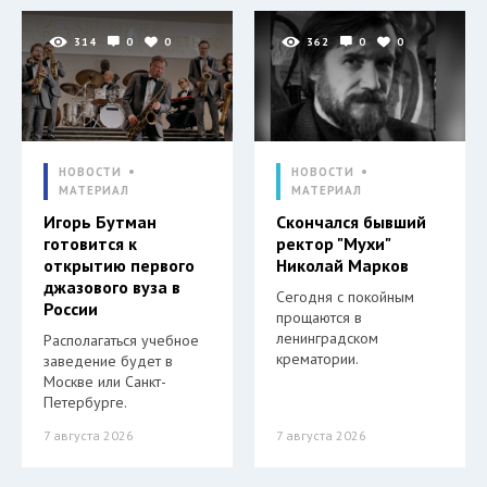
314
0
0
362
0
0
НОВОСТИ
НОВОСТИ
МАТЕРИАЛ
МАТЕРИАЛ
Игорь Бутман
Скончался бывший
готовится к
ректор "Мухи"
открытию первого
Николай Марков
джазового вуза в
Сегодня с покойным
России
прощаются в
ленинградском
Располагаться учебное
крематории.
заведение будет в
Москве или Санкт-
Петербурге.
7 августа 2026
7 августа 2026