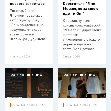
первого секретаря
Крестителя. "Я не
Мессия, но за мною
Писатель Сергей
идет и Он!"
Литвинов продолжает
авторскую рубрику
К празднику всех
"День рождения книги"
христианских конфессий
нашумевшим в свое
"Ревизор.ru" дарит своим
время романом
читателям
Владимира Дудинцева.
стихотворение русского
дореволюционного
поэта Льва Цветкова.
4 августа 2026
7 июля 2026
1 038
0
0
1 239
0
0
СТАТЬИ
МАТЕРИАЛ
СТАТЬИ
МАТЕРИАЛ