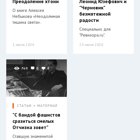
Преодоление хтони
Леонид Юзефович и
"Черновик"
О книге Алексея
безмятежной
Небыкова «Неодолимая
радости
тишина света».
Специально для
"Ревизора.ru".
1 июля 2026
23 июня 2026
760
0
0
СТАТЬИ
МАТЕРИАЛ
"С бандой фашистов
сразиться смелых
Отчизна зовет"
Ставшую знаменитой