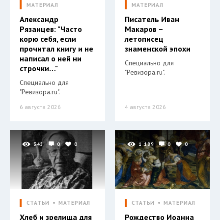
МАТЕРИАЛ
МАТЕРИАЛ
Александр
Писатель Иван
Рязанцев: "Часто
Макаров –
корю себя, если
летописец
прочитал книгу и не
знаменской эпохи
написал о ней ни
Специально для
строчки…"
"Ревизора.ru".
Специально для
"Ревизора.ru".
6 августа 2026
4 августа 2026
345
0
0
1 189
0
0
СТАТЬИ
МАТЕРИАЛ
СТАТЬИ
МАТЕРИАЛ
Хлеб и зрелища для
Рождество Иоанна