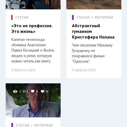
СТАТЬИ
СТАТЬИ
МАТЕРИАЛ
«Это не профессия.
Абстрактный
Это жизнь»
гуманизм
Кристофера Нолана
Капитан теплохода
«Княжна Анастасия»
Чем писателю Михаилу
Павел Косицкий о Волге,
Гундарину не
людях и реке, которую
понравился фильм
нужно читать как книгу.
"Одиссея".
3 августа 2026
3 августа 2026
2 151
0
0
СТАТЬИ
МАТЕРИАЛ