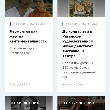
СТАТЬИ
МАТЕРИАЛ
СТАТЬИ
МАТЕРИАЛ
Лермонтов как
До конца лета в
жертва
Рязанском
сентиментальности
художественном
музее действует
Специально для
выставка "О
"Ревизора.ru".
театре…"
Проект приурочен к
150-летию Союза
театральных деятелей
РФ.
5 августа 2026
4 августа 2026
345
0
0
1 872
0
0