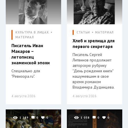
КУЛЬТУРА В ЛИЦАХ
СТАТЬИ
МАТЕРИАЛ
МАТЕРИАЛ
Хлеб и зрелища для
Писатель Иван
первого секретаря
Макаров –
Писатель Сергей
летописец
Литвинов продолжает
знаменской эпохи
авторскую рубрику
Специально для
"День рождения книги"
"Ревизора.ru".
нашумевшим в свое
время романом
Владимира Дудинцева.
4 августа 2026
4 августа 2026
1 189
0
0
1 038
0
0