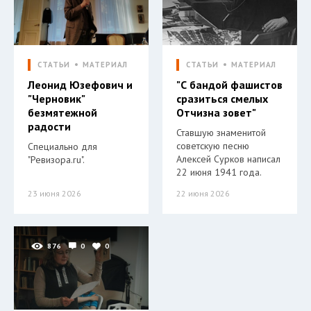
СТАТЬИ
МАТЕРИАЛ
СТАТЬИ
МАТЕРИАЛ
Леонид Юзефович и
"С бандой фашистов
"Черновик"
сразиться смелых
безмятежной
Отчизна зовет"
радости
Ставшую знаменитой
советскую песню
Специально для
Алексей Сурков написал
"Ревизора.ru".
22 июня 1941 года.
23 июня 2026
22 июня 2026
876
0
0