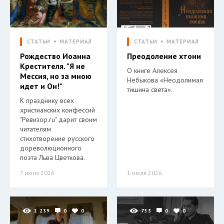
СТАТЬИ
МАТЕРИАЛ
СТАТЬИ
МАТЕРИАЛ
Рождество Иоанна
Преодоление хтони
Крестителя. "Я не
О книге Алексея
Мессия, но за мною
Небыкова «Неодолимая
идет и Он!"
тишина света».
К празднику всех
христианских конфессий
"Ревизор.ru" дарит своим
читателям
стихотворение русского
дореволюционного
поэта Льва Цветкова.
7 июля 2026
1 июля 2026
1 239
0
0
753
0
0