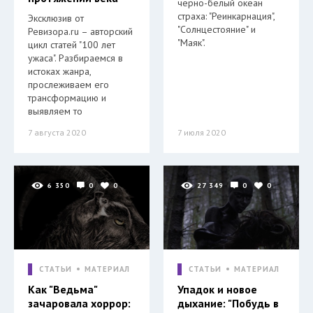
черно-белый океан
страха: "Реинкарнация",
Эксклюзив от
"Солнцестояние" и
Ревизора.ru – авторский
"Маяк".
цикл статей "100 лет
ужаса". Разбираемся в
истоках жанра,
прослеживаем его
трансформацию и
выявляем то
7 августа 2020
7 июля 2020
6 350
0
0
27 349
0
0
СТАТЬИ
МАТЕРИАЛ
СТАТЬИ
МАТЕРИАЛ
Как "Ведьма"
Упадок и новое
зачаровала хоррор:
дыхание: "Побудь в