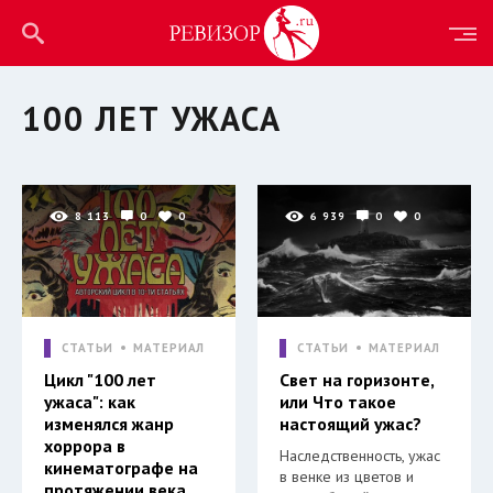
100 ЛЕТ УЖАСА
8 113
0
0
6 939
0
0
СТАТЬИ
МАТЕРИАЛ
СТАТЬИ
МАТЕРИАЛ
Цикл "100 лет
Свет на горизонте,
ужаса": как
или Что такое
изменялся жанр
настоящий ужас?
хоррора в
Наследственность, ужас
кинематографе на
в венке из цветов и
протяжении века