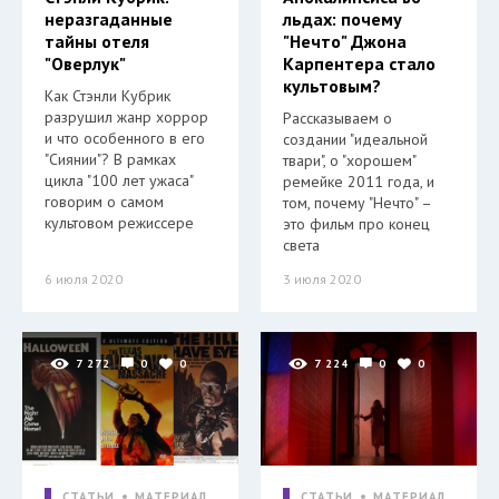
неразгаданные
льдах: почему
тайны отеля
"Нечто" Джона
"Оверлук"
Карпентера стало
культовым?
Как Стэнли Кубрик
разрушил жанр хоррор
Рассказываем о
и что особенного в его
создании "идеальной
"Сиянии"? В рамках
твари", о "хорошем"
цикла "100 лет ужаса"
ремейке 2011 года, и
говорим о самом
том, почему "Нечто" –
культовом режиссере
это фильм про конец
света
6 июля 2020
3 июля 2020
7 272
0
0
7 224
0
0
СТАТЬИ
МАТЕРИАЛ
СТАТЬИ
МАТЕРИАЛ