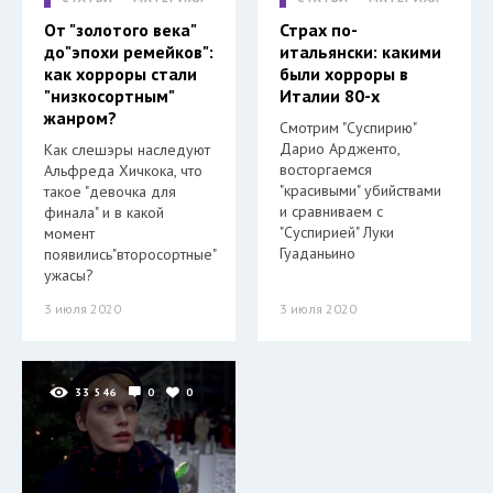
От "золотого века"
Страх по-
до"эпохи ремейков":
итальянски: какими
как хорроры стали
были хорроры в
"низкосортным"
Италии 80-х
жанром?
Смотрим "Суспирию"
Дарио Ардженто,
Как слешэры наследуют
восторгаемся
Альфреда Хичкока, что
"красивыми" убийствами
такое "девочка для
и сравниваем с
финала" и в какой
"Суспирией" Луки
момент
Гуаданьино
появились"второсортные"
ужасы?
3 июля 2020
3 июля 2020
33 546
0
0