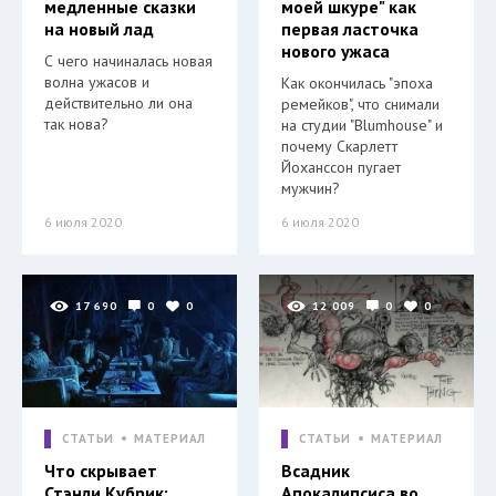
медленные сказки
моей шкуре" как
на новый лад
первая ласточка
нового ужаса
С чего начиналась новая
волна ужасов и
Как окончилась "эпоха
действительно ли она
ремейков", что снимали
так нова?
на студии "Blumhouse" и
почему Скарлетт
Йоханссон пугает
мужчин?
6 июля 2020
6 июля 2020
17 690
0
0
12 009
0
0
СТАТЬИ
МАТЕРИАЛ
СТАТЬИ
МАТЕРИАЛ
Что скрывает
Всадник
Стэнли Кубрик:
Апокалипсиса во