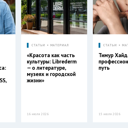
СТАТЬИ
МАТЕРИАЛ
СТАТЬИ
МА
«Красота как часть
Тимур Хайд
культуры: Librederm
профессио
са:
— о литературе,
путь
музеях и городской
SS,
жизни»
16 июля 2026
15 июля 2026