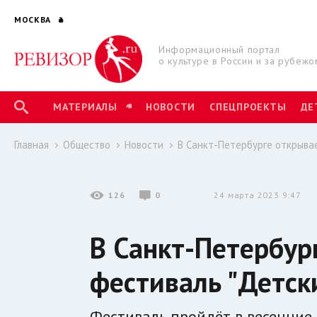
МОСКВА
Информационный портал
о культуре в России и за рубежо
МАТЕРИАЛЫ
НОВОСТИ
СПЕЦПРОЕКТЫ
ДЕ
Главная
Общество
Новости
В Санкт-Петербурге открыва
126
0
24 марта 2023 9:47
В Санкт-Петербур
фестиваль "Детск
Фестиваль пройдёт в весенние