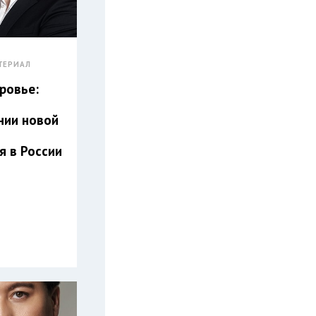
ТЕРИАЛ
ровье:
нии новой
я в России