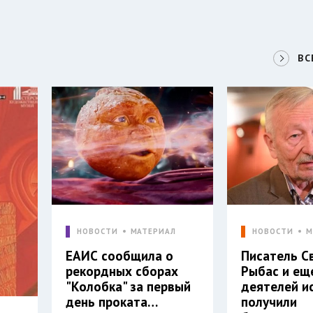
ВС
НОВОСТИ
МАТЕРИАЛ
НОВОСТИ
М
ЕАИС сообщила о
Писатель С
рекордных сборах
Рыбас и ещ
"Колобка" за первый
деятелей и
день проката…
получили