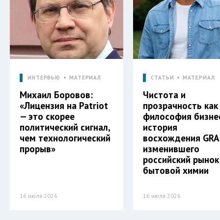
ИНТЕРВЬЮ
МАТЕРИАЛ
СТАТЬИ
МАТЕРИАЛ
Михаил Боровов:
Чистота и
«Лицензия на Patriot
прозрачность как
— это скорее
философия бизне
политический сигнал,
история
чем технологический
восхождения GRA
прорыв»
изменившего
российский рынок
бытовой химии
16 июля 2026
16 июля 2026