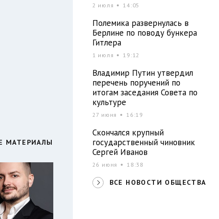
2 июля
14:05
Полемика развернулась в
Берлине по поводу бункера
Гитлера
1 июля
19:12
Владимир Путин утвердил
перечень поручений по
итогам заседания Совета по
культуре
27 июня
16:19
Скончался крупный
государственный чиновник
Е МАТЕРИАЛЫ
Сергей Иванов
26 июня
18:38
ВСЕ НОВОСТИ ОБЩЕСТВА