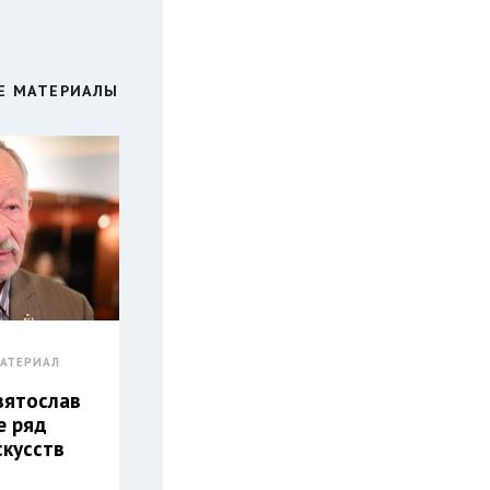
Е МАТЕРИАЛЫ
АТЕРИАЛ
вятослав
е ряд
скусств