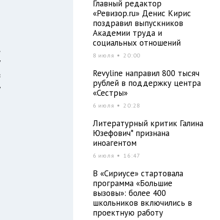
Главный редактор
й
«Ревизор.ru» Денис Кирис
поздравил выпускников
Академии труда и
социальных отношений
,
8 июля
20:00
у
Revyline направил 800 тысяч
в
рублей в поддержку центра
у
«Сестры»
6 июля
20:28
Литературный критик Галина
Юзефович* признана
иноагентом
6 июля
16:47
В «Сириусе» стартовала
программа «Большие
вызовы»: более 400
школьников включились в
проектную работу