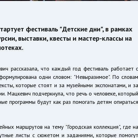
стартует фестиваль "Детские дни", в рамках
рсии, выставки, квесты и мастер-классы на
иотеках.
ич рассказала, что каждый год фестиваль работает 
формулирована одни словом: "Невыразимое". По слова
ксты, которые стоят и за музейными экспонатами, и з
ми. Мацкевич подчеркнула, что речь о человеке, которы
ные программы будут как раз помогать детям опиратьс
йных маршрутов на тему "Городская коллекция", где н
утные листы с сюжетом и заданиями, которые помогу