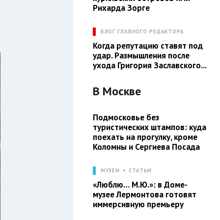
Рихарда Зорге
БЛОГ ГЛАВНОГО РЕДАКТОРА
Когда репутацию ставят под
удар. Размышления после
ухода Григория Заславского...
В
Москве
Подмосковье без
туристических штампов: куда
поехать на прогулку, кроме
Коломны и Сергиева Посада
МУЗЕИ
СТАТЬИ
«Люблю… М.Ю.»: в Доме-
музее Лермонтова готовят
иммерсивную премьеру