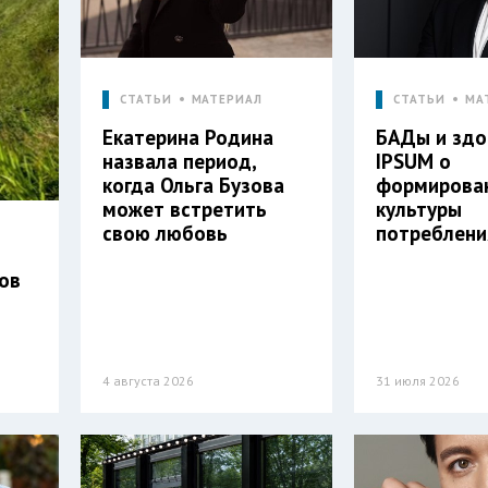
СТАТЬИ
МАТЕРИАЛ
СТАТЬИ
МА
Екатерина Родина
БАДы и здо
назвала период,
IPSUM о
когда Ольга Бузова
формирова
может встретить
культуры
свою любовь
потреблени
вов
4 августа 2026
31 июля 2026