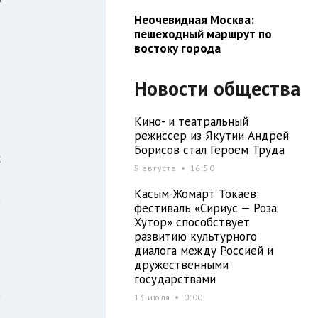
Неочевидная Москва:
пешеходный маршрут по
востоку города
Новости общества
Кино- и театральный
режиссер из Якутии Андрей
Борисов стал Героем Труда
с
5 августа
16:50
м
Касым-Жомарт Токаев:
а
фестиваль «Сириус — Роза
й
Хутор» способствует
я
развитию культурного
диалога между Россией и
дружественными
государствами
а
13 июля
0:00
т