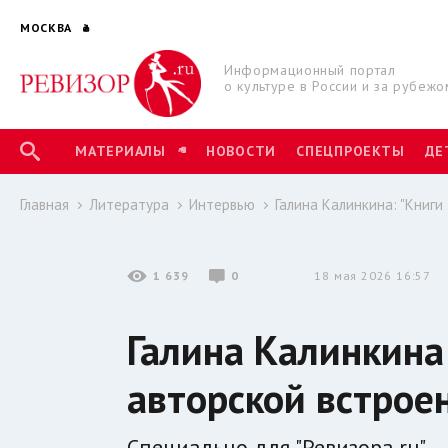
МОСКВА
Информационный портал
о культуре в России и за рубежо
МАТЕРИАЛЫ
НОВОСТИ
СПЕЦПРОЕКТЫ
ДЕ
Главная
Литература
Интервью
Галина Калинкина: "Книги
1 639
0
18 мая 2026 16:57
Галина Калинкина:
авторской встрое
Специально для "Ревизора.ru".