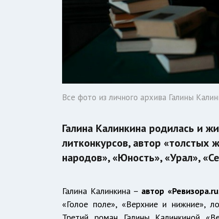
Все фото из личного архива Галины Кали
Галина Калинкина родилась и ж
литконкурсов, автор «толстых 
народов», «Юность», «Урал», «Се
Галина Калинкина –
автор «Ревизора.ru
«Голое поле», «Верхние и нижние», л
Третий роман Галины Калинкиной «В