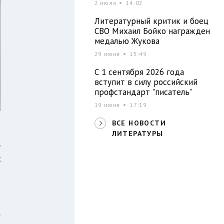
2 июля
14:02
Литературный критик и боец
СВО Михаил Бойко награжден
медалью Жукова
29 июня
15:49
С 1 сентября 2026 года
вступит в силу российский
профстандарт "писатель"
19 июня
17:19
ВСЕ НОВОСТИ
ЛИТЕРАТУРЫ
о
х
й
.