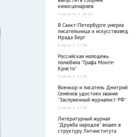
киносценариев
-
3 августа
18:56
В Санкт-Петербурге умерла
писательница и искусствовед
Ирада Берг
6 июля
17:09
Российская молодёжь
полюбила "Графа Монте-
Кристо"
3 июля
17:36
Военкор и писатель Дмитрий
Семёнов удостоен звания
"Заслуженный журналист РФ"
3 июля
13:42
Литературный журнал
"Дружба народов" вошел в
структуру Литинститута