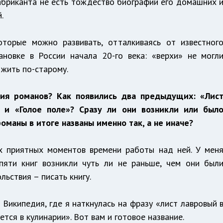
абриканта не есть тождество биографий его домашних 
.
оторые можно развивать, отталкиваясь от известног
новке в России начала 20-го века: «верхи» не могл
 жить по-старому.
ния романов? Как появились два предыдущих: «Лис
 и «Голое поле»? Сразу ли они возникли или был
оманы в итоге названы именно так, а не иначе?
х приятных моментов времени работы над ней. У мен
 пяти книг возникли чуть ли не раньше, чем они был
льствия – писать книгу.
Википедия, где я наткнулась на фразу «лист лавровый 
ется в кулинарии». Вот вам и готовое название.