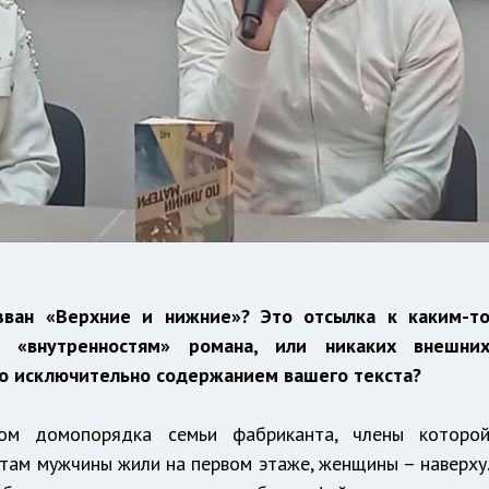
зван «Верхние и нижние»? Это отсылка к каким-т
 «внутренностям» романа, или никаких внешни
ено исключительно содержанием вашего текста?
лом домопорядка семьи фабриканта, члены которо
там мужчины жили на первом этаже, женщины – наверху