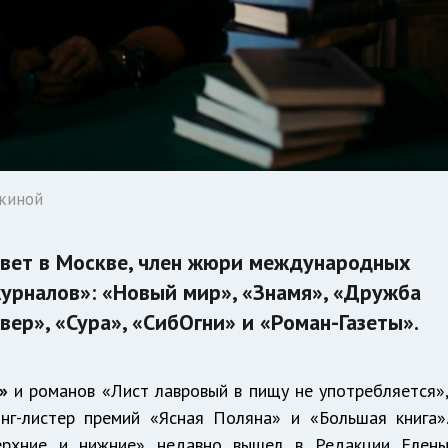
нкиной
ивет в Москве, член жюри международных
журналов»: «Новый мир», «Знамя», «Дружба
вер», «Сура», «СибОгни» и «Роман-Газеты».
»
и романов «Лист лавровый в пищу не употребляется»
онг-листер премий «Ясная Поляна» и «Большая книга»
ерхние и нижние» недавно вышел в Редакции Елен