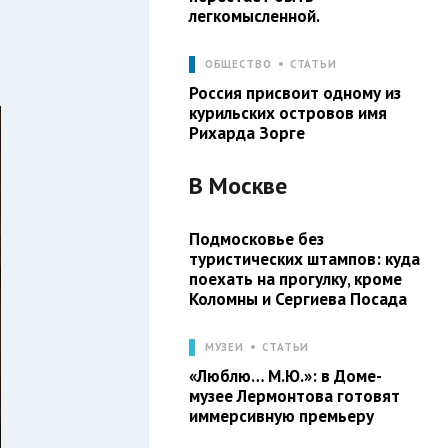
легкомысленной.
ОБЩЕСТВО
СТАТЬИ
Россия присвоит одному из
курильских островов имя
Рихарда Зорге
В
Москве
Подмосковье без
туристических штампов: куда
поехать на прогулку, кроме
Коломны и Сергиева Посада
МУЗЕИ
СТАТЬИ
«Люблю… М.Ю.»: в Доме-
музее Лермонтова готовят
иммерсивную премьеру