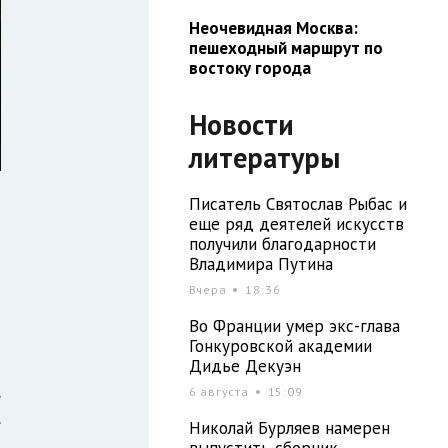
Неочевидная Москва:
пешеходный маршрут по
востоку города
Новости
литературы
Писатель Святослав Рыбас и
еще ряд деятелей искусств
получили благодарности
Владимира Путина
Вчера
18:36
Во Франции умер экс-глава
Гонкуровской академии
Дидье Декуэн
,
6 августа
15:09
.
Николай Бурляев намерен
ы
выпустить сборник